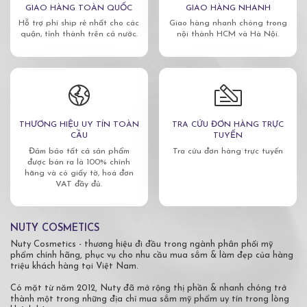
GIAO HÀNG TOÀN QUỐC
GIAO HÀNG NHANH
Hỗ trợ phí ship rẻ nhất cho các
Giao hàng nhanh chóng trong
quận, tỉnh thành trên cả nước.
nội thành HCM và Hà Nội.
THƯƠNG HIỆU UY TÍN TOÀN
TRA CỨU ĐƠN HÀNG TRỰC
CẦU
TUYẾN
Đảm bảo tất cả sản phẩm
Tra cứu đơn hàng trực tuyến
được bán ra là 100% chính
hãng và có giấy tờ, hoá đơn
VAT đầy đủ.
NUTY COSMETICS
Nuty Cosmetics - thương hiệu đi đầu trong ngành phân phối mỹ
phẩm chính hãng, phục vụ cho nhu cầu mua sắm & làm đẹp của hàng
triệu khách hàng tại Việt Nam.
Có mặt từ năm 2012, Nuty đã mở rộng thị phần & nhanh chóng trở
thành một trong những địa chỉ mua sắm mỹ phẩm uy tín trong lòng