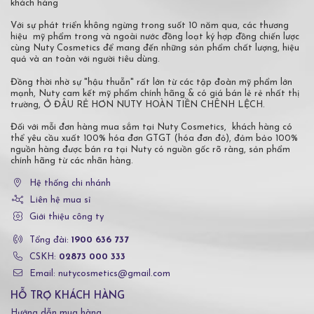
khách hàng
Với sự phát triển không ngừng trong suốt 10 năm qua, các thương
hiệu mỹ phẩm trong và ngoài nước đồng loạt ký hợp đồng chiến lược
cùng Nuty Cosmetics để mang đến những sản phẩm chất lượng, hiệu
quả và an toàn với người tiêu dùng.
Đồng thời nhờ sự "hậu thuẫn" rất lớn từ các tập đoàn mỹ phẩm lớn
mạnh, Nuty cam kết mỹ phẩm chính hãng & có giá bán lẻ rẻ nhất thị
trường, Ở ĐÂU RẺ HƠN NUTY HOÀN TIỀN CHÊNH LỆCH.
Đối với mỗi đơn hàng mua sắm tại Nuty Cosmetics, khách hàng có
thể yêu cầu xuất 100% hóa đơn GTGT (hóa đơn đỏ), đảm bảo 100%
nguồn hàng được bán ra tại Nuty có nguồn gốc rõ ràng, sản phẩm
chính hãng từ các nhãn hàng.
Hệ thống chi nhánh
Liên hệ mua sỉ
Giới thiệu công ty
Tổng đài:
1900 636 737
CSKH:
02873 000 333
Email: nutycosmetics@gmail.com
HỖ TRỢ KHÁCH HÀNG
Hướng dẫn mua hàng