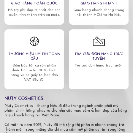
GIAO HÀNG TOÀN QUỐC
GIAO HÀNG NHANH
Hỗ trợ phí ship rẻ nhất cho các
Giao hàng nhanh chóng trong
quận, tỉnh thành trên cả nước.
nội thành HCM và Hà Nội.
THƯƠNG HIỆU UY TÍN TOÀN
TRA CỨU ĐƠN HÀNG TRỰC
CẦU
TUYẾN
Đảm bảo tất cả sản phẩm
Tra cứu đơn hàng trực tuyến
được bán ra là 100% chính
hãng và có giấy tờ, hoá đơn
VAT đầy đủ.
NUTY COSMETICS
Nuty Cosmetics - thương hiệu đi đầu trong ngành phân phối mỹ
phẩm chính hãng, phục vụ cho nhu cầu mua sắm & làm đẹp của hàng
triệu khách hàng tại Việt Nam.
Có mặt từ năm 2012, Nuty đã mở rộng thị phần & nhanh chóng trở
thành một trong những địa chỉ mua sắm mỹ phẩm uy tín trong lòng