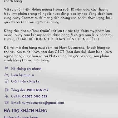
khách hàng
Với sự phát triển không ngừng trong suốt 10 năm qua, các thương
hiệu mỹ phẩm trong và ngoài nước đồng loạt ký hợp đồng chiến lược
cùng Nuty Cosmetics để mang đến những sản phẩm chất lượng, hiệu
quả và an toàn với người tiêu dùng.
Đồng thời nhờ sự "hậu thuẫn" rất lớn từ các tập đoàn mỹ phẩm lớn
mạnh, Nuty cam kết mỹ phẩm chính hãng & có giá bán lẻ rẻ nhất thị
trường, Ở ĐÂU RẺ HƠN NUTY HOÀN TIỀN CHÊNH LỆCH.
Đối với mỗi đơn hàng mua sắm tại Nuty Cosmetics, khách hàng có
thể yêu cầu xuất 100% hóa đơn GTGT (hóa đơn đỏ), đảm bảo 100%
nguồn hàng được bán ra tại Nuty có nguồn gốc rõ ràng, sản phẩm
chính hãng từ các nhãn hàng.
Hệ thống chi nhánh
Liên hệ mua sỉ
Giới thiệu công ty
Tổng đài:
1900 636 737
CSKH:
02873 000 333
Email: nutycosmetics@gmail.com
HỖ TRỢ KHÁCH HÀNG
Hướng dẫn mua hàng