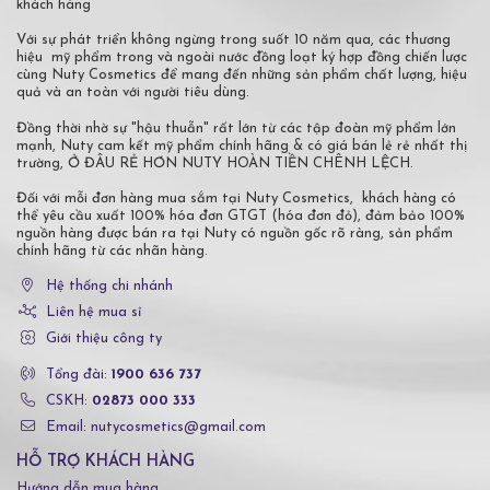
khách hàng
Với sự phát triển không ngừng trong suốt 10 năm qua, các thương
hiệu mỹ phẩm trong và ngoài nước đồng loạt ký hợp đồng chiến lược
cùng Nuty Cosmetics để mang đến những sản phẩm chất lượng, hiệu
quả và an toàn với người tiêu dùng.
Đồng thời nhờ sự "hậu thuẫn" rất lớn từ các tập đoàn mỹ phẩm lớn
mạnh, Nuty cam kết mỹ phẩm chính hãng & có giá bán lẻ rẻ nhất thị
trường, Ở ĐÂU RẺ HƠN NUTY HOÀN TIỀN CHÊNH LỆCH.
Đối với mỗi đơn hàng mua sắm tại Nuty Cosmetics, khách hàng có
thể yêu cầu xuất 100% hóa đơn GTGT (hóa đơn đỏ), đảm bảo 100%
nguồn hàng được bán ra tại Nuty có nguồn gốc rõ ràng, sản phẩm
chính hãng từ các nhãn hàng.
Hệ thống chi nhánh
Liên hệ mua sỉ
Giới thiệu công ty
Tổng đài:
1900 636 737
CSKH:
02873 000 333
Email: nutycosmetics@gmail.com
HỖ TRỢ KHÁCH HÀNG
Hướng dẫn mua hàng