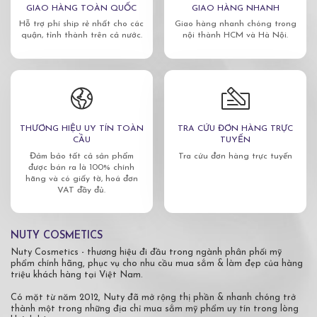
GIAO HÀNG TOÀN QUỐC
GIAO HÀNG NHANH
Hỗ trợ phí ship rẻ nhất cho các
Giao hàng nhanh chóng trong
quận, tỉnh thành trên cả nước.
nội thành HCM và Hà Nội.
THƯƠNG HIỆU UY TÍN TOÀN
TRA CỨU ĐƠN HÀNG TRỰC
CẦU
TUYẾN
Đảm bảo tất cả sản phẩm
Tra cứu đơn hàng trực tuyến
được bán ra là 100% chính
hãng và có giấy tờ, hoá đơn
VAT đầy đủ.
NUTY COSMETICS
Nuty Cosmetics - thương hiệu đi đầu trong ngành phân phối mỹ
phẩm chính hãng, phục vụ cho nhu cầu mua sắm & làm đẹp của hàng
triệu khách hàng tại Việt Nam.
Có mặt từ năm 2012, Nuty đã mở rộng thị phần & nhanh chóng trở
thành một trong những địa chỉ mua sắm mỹ phẩm uy tín trong lòng