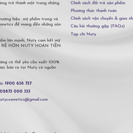
Chính sách đổi trả sản phẩm
óng trở thành một trong những
Phương thức thanh toán
Chính sách vận chuyển & giao n
 thương hiệu mỹ phẩm trong và
osmetics để mang đến những sản
Câu hỏi thường gặp (FAQs)
Tạp chí Nuty
phẩm lớn mạnh, Nuty cam kết mỹ
 Ở ĐÂU RẺ HƠN NUTY HOÀN TIỀN
hàng có thể yêu cầu xuất 100%
c bán ra tại Nuty có nguồn
ài:
1900 636 737
02873 000 333
nutycosmetics@gmail.com