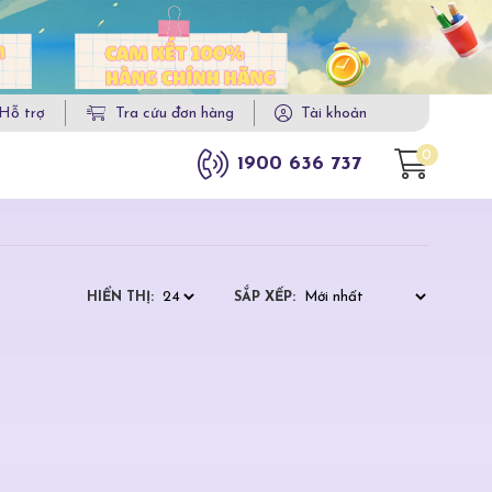
Hỗ trợ
Tra cứu đơn hàng
Tài khoản
0
1900 636 737
HIỂN THỊ:
SẮP XẾP: