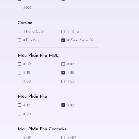
#803
Carslan
#Trong Suốt
#Hồng
#Tím Nhạt
# Siêu Kiềm Dầu
Màu Phấn Phủ MBL
#109
#112
#115
#118
#120
#128
Màu Phấn Phủ
#110
#112
#120
Màu Phấn Phủ Canmake
#MP
#MO