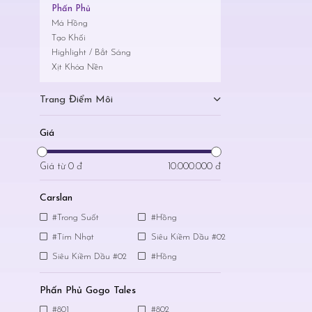
Phấn Phủ
Má Hồng
Tạo Khối
Highlight / Bắt Sáng
Xịt Khóa Nền
Trang Điểm Môi
Giá
Giá từ
0 đ
10.000.000 đ
Carslan
#Trong Suốt
#Hồng
#Tím Nhạt
Siêu Kiềm Dầu #02
Siêu Kiềm Dầu #02
#Hồng
Phấn Phủ Gogo Tales
#801
#802