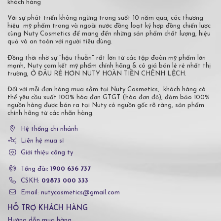
khách hàng
Với sự phát triển không ngừng trong suốt 10 năm qua, các thương
hiệu mỹ phẩm trong và ngoài nước đồng loạt ký hợp đồng chiến lược
cùng Nuty Cosmetics để mang đến những sản phẩm chất lượng, hiệu
quả và an toàn với người tiêu dùng.
Đồng thời nhờ sự "hậu thuẫn" rất lớn từ các tập đoàn mỹ phẩm lớn
mạnh, Nuty cam kết mỹ phẩm chính hãng & có giá bán lẻ rẻ nhất thị
trường, Ở ĐÂU RẺ HƠN NUTY HOÀN TIỀN CHÊNH LỆCH.
Đối với mỗi đơn hàng mua sắm tại Nuty Cosmetics, khách hàng có
thể yêu cầu xuất 100% hóa đơn GTGT (hóa đơn đỏ), đảm bảo 100%
nguồn hàng được bán ra tại Nuty có nguồn gốc rõ ràng, sản phẩm
chính hãng từ các nhãn hàng.
Hệ thống chi nhánh
Liên hệ mua sỉ
Giới thiệu công ty
Tổng đài:
1900 636 737
CSKH:
02873 000 333
Email: nutycosmetics@gmail.com
HỖ TRỢ KHÁCH HÀNG
Hướng dẫn mua hàng