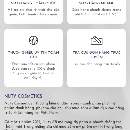
GIAO HÀNG TOÀN QUỐC
GIAO HÀNG NHANH
Hỗ trợ phí ship rẻ nhất cho các
Giao hàng nhanh chóng trong
quận, tỉnh thành trên cả nước.
nội thành HCM và Hà Nội.
THƯƠNG HIỆU UY TÍN TOÀN
TRA CỨU ĐƠN HÀNG TRỰC
CẦU
TUYẾN
Đảm bảo tất cả sản phẩm
Tra cứu đơn hàng trực tuyến
được bán ra là 100% chính
hãng và có giấy tờ, hoá đơn
VAT đầy đủ.
NUTY COSMETICS
Nuty Cosmetics - thương hiệu đi đầu trong ngành phân phối mỹ
phẩm chính hãng, phục vụ cho nhu cầu mua sắm & làm đẹp của hàng
triệu khách hàng tại Việt Nam.
Có mặt từ năm 2012, Nuty đã mở rộng thị phần & nhanh chóng trở
thành một trong những địa chỉ mua sắm mỹ phẩm uy tín trong lòng