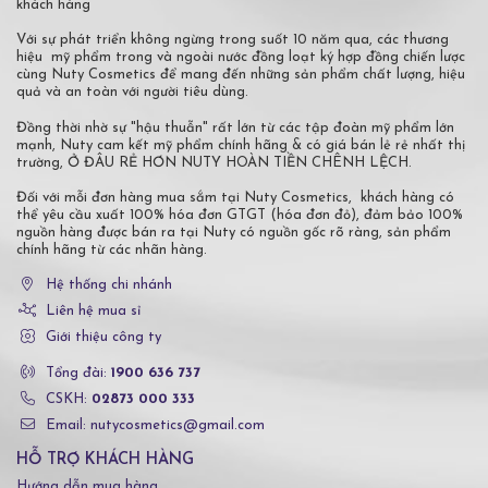
khách hàng
Với sự phát triển không ngừng trong suốt 10 năm qua, các thương
hiệu mỹ phẩm trong và ngoài nước đồng loạt ký hợp đồng chiến lược
cùng Nuty Cosmetics để mang đến những sản phẩm chất lượng, hiệu
quả và an toàn với người tiêu dùng.
Đồng thời nhờ sự "hậu thuẫn" rất lớn từ các tập đoàn mỹ phẩm lớn
mạnh, Nuty cam kết mỹ phẩm chính hãng & có giá bán lẻ rẻ nhất thị
trường, Ở ĐÂU RẺ HƠN NUTY HOÀN TIỀN CHÊNH LỆCH.
Đối với mỗi đơn hàng mua sắm tại Nuty Cosmetics, khách hàng có
thể yêu cầu xuất 100% hóa đơn GTGT (hóa đơn đỏ), đảm bảo 100%
nguồn hàng được bán ra tại Nuty có nguồn gốc rõ ràng, sản phẩm
chính hãng từ các nhãn hàng.
Hệ thống chi nhánh
Liên hệ mua sỉ
Giới thiệu công ty
Tổng đài:
1900 636 737
CSKH:
02873 000 333
Email: nutycosmetics@gmail.com
HỖ TRỢ KHÁCH HÀNG
Hướng dẫn mua hàng