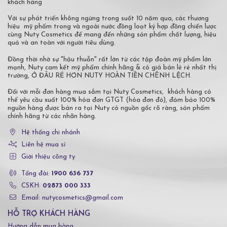
khách hàng
Với sự phát triển không ngừng trong suốt 10 năm qua, các thương
hiệu mỹ phẩm trong và ngoài nước đồng loạt ký hợp đồng chiến lược
cùng Nuty Cosmetics để mang đến những sản phẩm chất lượng, hiệu
quả và an toàn với người tiêu dùng.
Đồng thời nhờ sự "hậu thuẫn" rất lớn từ các tập đoàn mỹ phẩm lớn
mạnh, Nuty cam kết mỹ phẩm chính hãng & có giá bán lẻ rẻ nhất thị
trường, Ở ĐÂU RẺ HƠN NUTY HOÀN TIỀN CHÊNH LỆCH.
Đối với mỗi đơn hàng mua sắm tại Nuty Cosmetics, khách hàng có
thể yêu cầu xuất 100% hóa đơn GTGT (hóa đơn đỏ), đảm bảo 100%
nguồn hàng được bán ra tại Nuty có nguồn gốc rõ ràng, sản phẩm
chính hãng từ các nhãn hàng.
Hệ thống chi nhánh
Liên hệ mua sỉ
Giới thiệu công ty
Tổng đài:
1900 636 737
CSKH:
02873 000 333
Email: nutycosmetics@gmail.com
HỖ TRỢ KHÁCH HÀNG
Hướng dẫn mua hàng