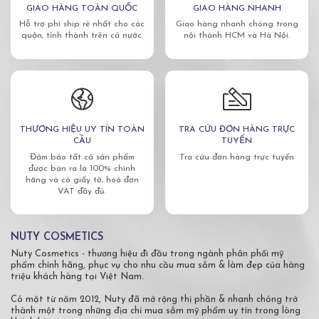
GIAO HÀNG TOÀN QUỐC
GIAO HÀNG NHANH
Hỗ trợ phí ship rẻ nhất cho các
Giao hàng nhanh chóng trong
quận, tỉnh thành trên cả nước.
nội thành HCM và Hà Nội.
THƯƠNG HIỆU UY TÍN TOÀN
TRA CỨU ĐƠN HÀNG TRỰC
CẦU
TUYẾN
Đảm bảo tất cả sản phẩm
Tra cứu đơn hàng trực tuyến
được bán ra là 100% chính
hãng và có giấy tờ, hoá đơn
VAT đầy đủ.
NUTY COSMETICS
Nuty Cosmetics - thương hiệu đi đầu trong ngành phân phối mỹ
phẩm chính hãng, phục vụ cho nhu cầu mua sắm & làm đẹp của hàng
triệu khách hàng tại Việt Nam.
Có mặt từ năm 2012, Nuty đã mở rộng thị phần & nhanh chóng trở
thành một trong những địa chỉ mua sắm mỹ phẩm uy tín trong lòng