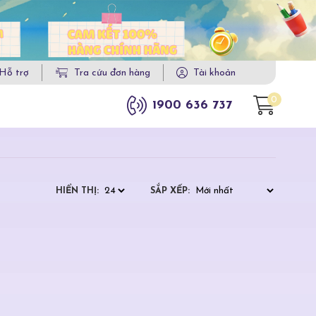
Hỗ trợ
Tra cứu đơn hàng
Tài khoản
0
1900 636 737
HIỂN THỊ:
SẮP XẾP: