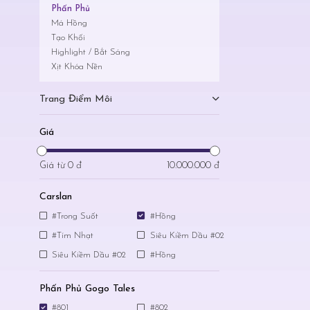
Phấn Phủ
Má Hồng
Tạo Khối
Highlight / Bắt Sáng
Xịt Khóa Nền
Trang Điểm Môi
Giá
Giá từ
0 đ
10.000.000 đ
Carslan
#Trong Suốt
#Hồng
#Tím Nhạt
Siêu Kiềm Dầu #02
Siêu Kiềm Dầu #02
#Hồng
Phấn Phủ Gogo Tales
#801
#802