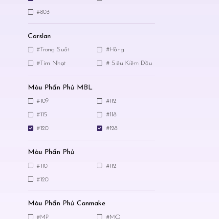
#803
Carslan
#Trong Suốt
#Hồng
#Tím Nhạt
# Siêu Kiềm Dầu
Màu Phấn Phủ MBL
#109
#112
#115
#118
#120
#128
Màu Phấn Phủ
#110
#112
#120
Màu Phấn Phủ Canmake
#MP
#MO