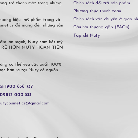
Chính sách đổi trả sản phẩm
óng trở thành một trong những
Phương thức thanh toán
Chính sách vận chuyển & giao n
 thương hiệu mỹ phẩm trong và
osmetics để mang đến những sản
Câu hỏi thường gặp (FAQs)
Tạp chí Nuty
phẩm lớn mạnh, Nuty cam kết mỹ
 Ở ĐÂU RẺ HƠN NUTY HOÀN TIỀN
hàng có thể yêu cầu xuất 100%
c bán ra tại Nuty có nguồn
ài:
1900 636 737
02873 000 333
nutycosmetics@gmail.com