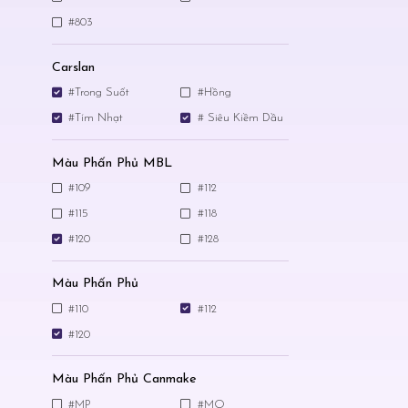
#803
Carslan
#Trong Suốt
#Hồng
#Tím Nhạt
# Siêu Kiềm Dầu
Màu Phấn Phủ MBL
#109
#112
#115
#118
#120
#128
Màu Phấn Phủ
#110
#112
#120
Màu Phấn Phủ Canmake
#MP
#MO