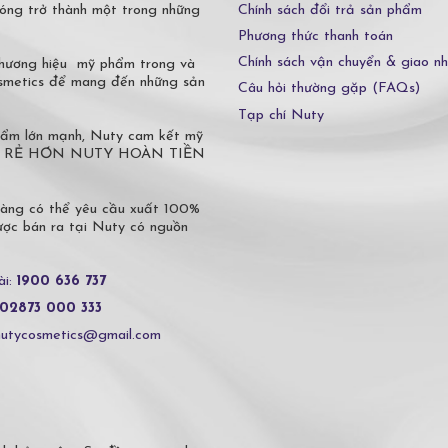
Chính sách đổi trả sản phẩm
óng trở thành một trong những
Phương thức thanh toán
Chính sách vận chuyển & giao n
 thương hiệu mỹ phẩm trong và
osmetics để mang đến những sản
Câu hỏi thường gặp (FAQs)
Tạp chí Nuty
phẩm lớn mạnh, Nuty cam kết mỹ
 Ở ĐÂU RẺ HƠN NUTY HOÀN TIỀN
hàng có thể yêu cầu xuất 100%
c bán ra tại Nuty có nguồn
ài:
1900 636 737
02873 000 333
nutycosmetics@gmail.com