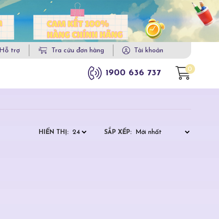
Hỗ trợ
Tra cứu đơn hàng
Tài khoản
0
1900 636 737
HIỂN THỊ:
SẮP XẾP: