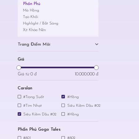
Phấn Phủ
Má Hồng
Tạo Khối
Highlight / Bắt Sáng
Xịt Khóa Nền
Trang Điểm Môi
Giá
Giá từ
0 đ
10.000.000 đ
Carslan
#Trong Suốt
#Hồng
#Tím Nhạt
Siêu Kiềm Dầu #02
Siêu Kiềm Dầu #02
#Hồng
Phấn Phủ Gogo Tales
#801
#802