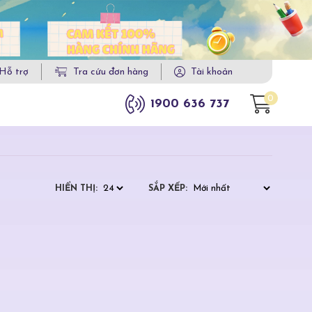
Hỗ trợ
Tra cứu đơn hàng
Tài khoản
0
1900 636 737
HIỂN THỊ:
SẮP XẾP: