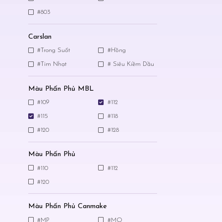
#803
Carslan
#Trong Suốt
#Hồng
#Tím Nhạt
# Siêu Kiềm Dầu
Màu Phấn Phủ MBL
#109
#112
#115
#118
#120
#128
Màu Phấn Phủ
#110
#112
#120
Màu Phấn Phủ Canmake
#MP
#MO