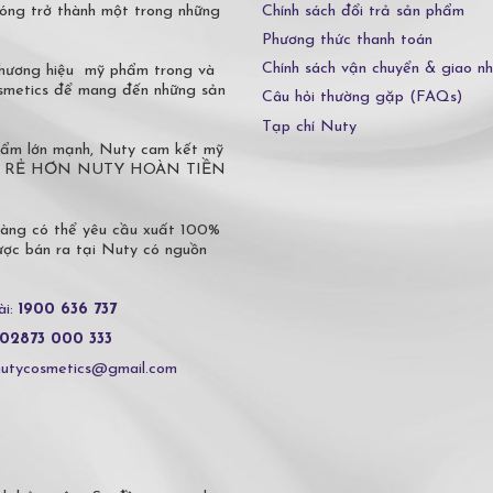
Chính sách đổi trả sản phẩm
óng trở thành một trong những
Phương thức thanh toán
Chính sách vận chuyển & giao n
 thương hiệu mỹ phẩm trong và
osmetics để mang đến những sản
Câu hỏi thường gặp (FAQs)
Tạp chí Nuty
phẩm lớn mạnh, Nuty cam kết mỹ
 Ở ĐÂU RẺ HƠN NUTY HOÀN TIỀN
hàng có thể yêu cầu xuất 100%
c bán ra tại Nuty có nguồn
ài:
1900 636 737
02873 000 333
nutycosmetics@gmail.com