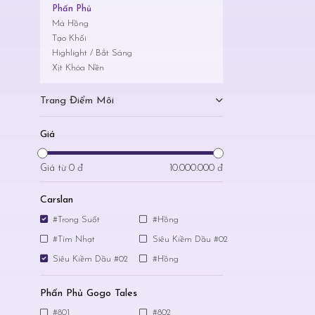
Phấn Phủ
Má Hồng
Tạo Khối
Highlight / Bắt Sáng
Xịt Khóa Nền
Trang Điểm Môi
Giá
Giá từ
0 đ
10.000.000 đ
Carslan
#Trong Suốt
#Hồng
#Tím Nhạt
Siêu Kiềm Dầu #02
Siêu Kiềm Dầu #02
#Hồng
Phấn Phủ Gogo Tales
#801
#802