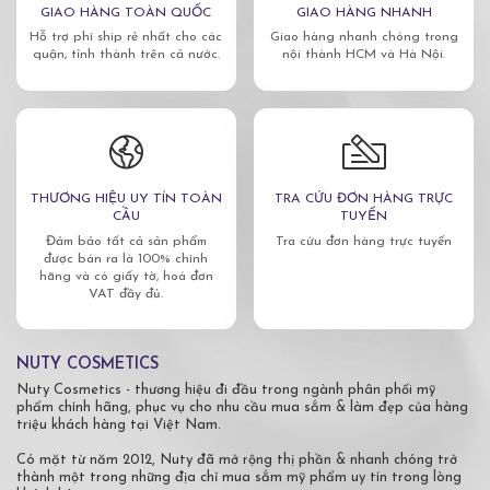
GIAO HÀNG TOÀN QUỐC
GIAO HÀNG NHANH
Hỗ trợ phí ship rẻ nhất cho các
Giao hàng nhanh chóng trong
quận, tỉnh thành trên cả nước.
nội thành HCM và Hà Nội.
THƯƠNG HIỆU UY TÍN TOÀN
TRA CỨU ĐƠN HÀNG TRỰC
CẦU
TUYẾN
Đảm bảo tất cả sản phẩm
Tra cứu đơn hàng trực tuyến
được bán ra là 100% chính
hãng và có giấy tờ, hoá đơn
VAT đầy đủ.
NUTY COSMETICS
Nuty Cosmetics - thương hiệu đi đầu trong ngành phân phối mỹ
phẩm chính hãng, phục vụ cho nhu cầu mua sắm & làm đẹp của hàng
triệu khách hàng tại Việt Nam.
Có mặt từ năm 2012, Nuty đã mở rộng thị phần & nhanh chóng trở
thành một trong những địa chỉ mua sắm mỹ phẩm uy tín trong lòng