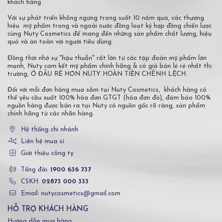
khách hàng
Với sự phát triển không ngừng trong suốt 10 năm qua, các thương
hiệu mỹ phẩm trong và ngoài nước đồng loạt ký hợp đồng chiến lược
cùng Nuty Cosmetics để mang đến những sản phẩm chất lượng, hiệu
quả và an toàn với người tiêu dùng.
Đồng thời nhờ sự "hậu thuẫn" rất lớn từ các tập đoàn mỹ phẩm lớn
mạnh, Nuty cam kết mỹ phẩm chính hãng & có giá bán lẻ rẻ nhất thị
trường, Ở ĐÂU RẺ HƠN NUTY HOÀN TIỀN CHÊNH LỆCH.
Đối với mỗi đơn hàng mua sắm tại Nuty Cosmetics, khách hàng có
thể yêu cầu xuất 100% hóa đơn GTGT (hóa đơn đỏ), đảm bảo 100%
nguồn hàng được bán ra tại Nuty có nguồn gốc rõ ràng, sản phẩm
chính hãng từ các nhãn hàng.
Hệ thống chi nhánh
Liên hệ mua sỉ
Giới thiệu công ty
Tổng đài:
1900 636 737
CSKH:
02873 000 333
Email: nutycosmetics@gmail.com
HỖ TRỢ KHÁCH HÀNG
Hướng dẫn mua hàng