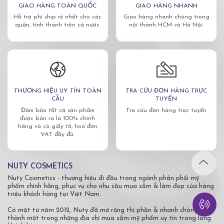
GIAO HÀNG TOÀN QUỐC
GIAO HÀNG NHANH
Hỗ trợ phí ship rẻ nhất cho các
Giao hàng nhanh chóng trong
quận, tỉnh thành trên cả nước.
nội thành HCM và Hà Nội.
THƯƠNG HIỆU UY TÍN TOÀN
TRA CỨU ĐƠN HÀNG TRỰC
CẦU
TUYẾN
Đảm bảo tất cả sản phẩm
Tra cứu đơn hàng trực tuyến
được bán ra là 100% chính
hãng và có giấy tờ, hoá đơn
VAT đầy đủ.
NUTY COSMETICS
Nuty Cosmetics - thương hiệu đi đầu trong ngành phân phối mỹ
phẩm chính hãng, phục vụ cho nhu cầu mua sắm & làm đẹp của hàng
triệu khách hàng tại Việt Nam.
Có mặt từ năm 2012, Nuty đã mở rộng thị phần & nhanh chóng trở
thành một trong những địa chỉ mua sắm mỹ phẩm uy tín trong lòng