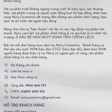
khách hàng
Với sự phát triển không ngừng trong suốt 10 năm qua, các thương
hiệu mỹ phẩm trong và ngoài nước đồng loạt ký hợp đồng chiến lược
cùng Nuty Cosmetics để mang đến những sản phẩm chất lượng, hiệu
quả và an toàn với người tiêu dùng.
Đồng thời nhờ sự "hậu thuẫn" rất lớn từ các tập đoàn mỹ phẩm lớn
mạnh, Nuty cam kết mỹ phẩm chính hãng & có giá bán lẻ rẻ nhất thị
trường, Ở ĐÂU RẺ HƠN NUTY HOÀN TIỀN CHÊNH LỆCH.
Đối với mỗi đơn hàng mua sắm tại Nuty Cosmetics, khách hàng có
thể yêu cầu xuất 100% hóa đơn GTGT (hóa đơn đỏ), đảm bảo 100%
nguồn hàng được bán ra tại Nuty có nguồn gốc rõ ràng, sản phẩm
chính hãng từ các nhãn hàng.
Hệ thống chi nhánh
Liên hệ mua sỉ
Giới thiệu công ty
Tổng đài:
1900 636 737
CSKH:
02873 000 333
Email: nutycosmetics@gmail.com
HỖ TRỢ KHÁCH HÀNG
Hướng dẫn mua hàng