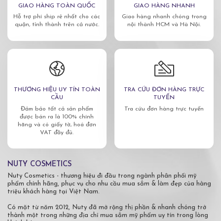
GIAO HÀNG TOÀN QUỐC
GIAO HÀNG NHANH
Hỗ trợ phí ship rẻ nhất cho các
Giao hàng nhanh chóng trong
quận, tỉnh thành trên cả nước.
nội thành HCM và Hà Nội.
THƯƠNG HIỆU UY TÍN TOÀN
TRA CỨU ĐƠN HÀNG TRỰC
CẦU
TUYẾN
Đảm bảo tất cả sản phẩm
Tra cứu đơn hàng trực tuyến
được bán ra là 100% chính
hãng và có giấy tờ, hoá đơn
VAT đầy đủ.
NUTY COSMETICS
Nuty Cosmetics - thương hiệu đi đầu trong ngành phân phối mỹ
phẩm chính hãng, phục vụ cho nhu cầu mua sắm & làm đẹp của hàng
triệu khách hàng tại Việt Nam.
Có mặt từ năm 2012, Nuty đã mở rộng thị phần & nhanh chóng trở
thành một trong những địa chỉ mua sắm mỹ phẩm uy tín trong lòng