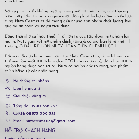
khách hàng
Với sự phát triển không ngừng trong suốt 10 năm qua, các thương
hiệu mỹ phẩm trong và ngoài nước đồng loạt ký hợp đồng chiến lược
cùng Nuty Cosmetics để mang đến những sản phẩm chất lượng, hiệu
quả và an toàn với người tiêu dùng.
Đồng thời nhờ sự "hậu thuẫn" rất lớn từ các tập đoàn mỹ phẩm lớn
mạnh, Nuty cam kết mỹ phẩm chính hãng & có giá bán lẻ rẻ nhất thị
trường, Ở ĐÂU RẺ HƠN NUTY HOÀN TIỀN CHÊNH LỆCH.
Đối với mỗi đơn hàng mua sắm tại Nuty Cosmetics, khách hàng có
thể yêu cầu xuất 100% hóa đơn GTGT (hóa đơn đỏ), đảm bảo 100%
nguồn hàng được bán ra tại Nuty có nguồn gốc rõ ràng, sản phẩm
chính hãng từ các nhãn hàng.
Hệ thống chi nhánh
Liên hệ mua sỉ
Giới thiệu công ty
Tổng đài:
1900 636 737
CSKH:
02873 000 333
Email: nutycosmetics@gmail.com
HỖ TRỢ KHÁCH HÀNG
Hướng dẫn mua hàng