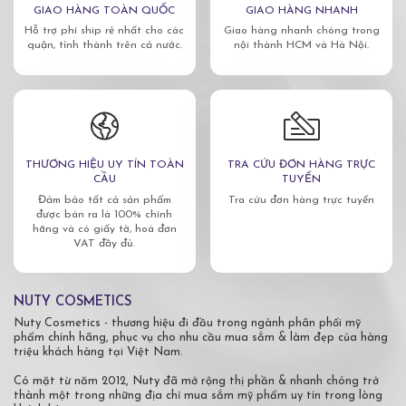
GIAO HÀNG TOÀN QUỐC
GIAO HÀNG NHANH
Hỗ trợ phí ship rẻ nhất cho các
Giao hàng nhanh chóng trong
quận, tỉnh thành trên cả nước.
nội thành HCM và Hà Nội.
THƯƠNG HIỆU UY TÍN TOÀN
TRA CỨU ĐƠN HÀNG TRỰC
CẦU
TUYẾN
Đảm bảo tất cả sản phẩm
Tra cứu đơn hàng trực tuyến
được bán ra là 100% chính
hãng và có giấy tờ, hoá đơn
VAT đầy đủ.
NUTY COSMETICS
Nuty Cosmetics - thương hiệu đi đầu trong ngành phân phối mỹ
phẩm chính hãng, phục vụ cho nhu cầu mua sắm & làm đẹp của hàng
triệu khách hàng tại Việt Nam.
Có mặt từ năm 2012, Nuty đã mở rộng thị phần & nhanh chóng trở
thành một trong những địa chỉ mua sắm mỹ phẩm uy tín trong lòng