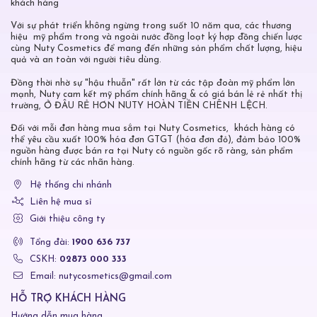
khách hàng
Với sự phát triển không ngừng trong suốt 10 năm qua, các thương
hiệu mỹ phẩm trong và ngoài nước đồng loạt ký hợp đồng chiến lược
cùng Nuty Cosmetics để mang đến những sản phẩm chất lượng, hiệu
quả và an toàn với người tiêu dùng.
Đồng thời nhờ sự "hậu thuẫn" rất lớn từ các tập đoàn mỹ phẩm lớn
mạnh, Nuty cam kết mỹ phẩm chính hãng & có giá bán lẻ rẻ nhất thị
trường, Ở ĐÂU RẺ HƠN NUTY HOÀN TIỀN CHÊNH LỆCH.
Đối với mỗi đơn hàng mua sắm tại Nuty Cosmetics, khách hàng có
thể yêu cầu xuất 100% hóa đơn GTGT (hóa đơn đỏ), đảm bảo 100%
nguồn hàng được bán ra tại Nuty có nguồn gốc rõ ràng, sản phẩm
chính hãng từ các nhãn hàng.
Hệ thống chi nhánh
Liên hệ mua sỉ
Giới thiệu công ty
Tổng đài:
1900 636 737
CSKH:
02873 000 333
Email: nutycosmetics@gmail.com
HỖ TRỢ KHÁCH HÀNG
Hướng dẫn mua hàng