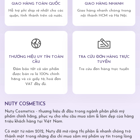
GIAO HÀNG TOÀN QUỐC
GIAO HÀNG NHANH
Hỗ trợ phí ship rẻ nhất cho các
Giao hàng nhanh chóng trong
quận, tỉnh thành trên cả nước.
nội thành HCM và Hà Nội.
THƯƠNG HIỆU UY TÍN TOÀN
TRA CỨU ĐƠN HÀNG TRỰC
CẦU
TUYẾN
Đảm bảo tất cả sản phẩm
Tra cứu đơn hàng trực tuyến
được bán ra là 100% chính
hãng và có giấy tờ, hoá đơn
VAT đầy đủ.
NUTY COSMETICS
Nuty Cosmetics - thương hiệu đi đầu trong ngành phân phối mỹ
phẩm chính hãng, phục vụ cho nhu cầu mua sắm & làm đẹp của hàng
triệu khách hàng tại Việt Nam.
Có mặt từ năm 2012, Nuty đã mở rộng thị phần & nhanh chóng trở
thành một trong những địa chỉ mua sắm mỹ phẩm uy tín trong lòng