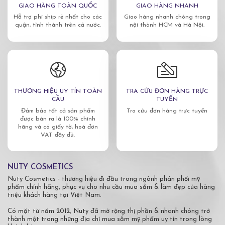
GIAO HÀNG TOÀN QUỐC
GIAO HÀNG NHANH
Hỗ trợ phí ship rẻ nhất cho các
Giao hàng nhanh chóng trong
quận, tỉnh thành trên cả nước.
nội thành HCM và Hà Nội.
THƯƠNG HIỆU UY TÍN TOÀN
TRA CỨU ĐƠN HÀNG TRỰC
CẦU
TUYẾN
Đảm bảo tất cả sản phẩm
Tra cứu đơn hàng trực tuyến
được bán ra là 100% chính
hãng và có giấy tờ, hoá đơn
VAT đầy đủ.
NUTY COSMETICS
Nuty Cosmetics - thương hiệu đi đầu trong ngành phân phối mỹ
phẩm chính hãng, phục vụ cho nhu cầu mua sắm & làm đẹp của hàng
triệu khách hàng tại Việt Nam.
Có mặt từ năm 2012, Nuty đã mở rộng thị phần & nhanh chóng trở
thành một trong những địa chỉ mua sắm mỹ phẩm uy tín trong lòng