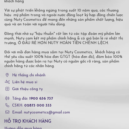
khách hàng
Với sự phát triển không ngừng trong suốt 10 năm qua, các thương
hiệu mỹ phẩm trong và ngoài nước đồng loạt ký hợp đồng chiến lược
cùng Nuty Cosmetics để mang đến những sản phẩm chất lượng, hiệu
quả và an toàn với người tiêu dùng.
Đồng thời nhờ sự "hậu thuẫn" rất lớn từ các tập đoàn mỹ phẩm lớn
mạnh, Nuty cam kết mỹ phẩm chính hãng & có giá bán lẻ rẻ nhất thị
trường, Ở ĐÂU RẺ HƠN NUTY HOÀN TIỀN CHÊNH LỆCH.
Đối với mỗi đơn hàng mua sắm tại Nuty Cosmetics, khách hàng có
thể yêu cầu xuất 100% hóa đơn GTGT (hóa đơn đỏ), đảm bảo 100%
nguồn hàng được bán ra tại Nuty có nguồn gốc rõ ràng, sản phẩm
chính hãng từ các nhãn hàng.
Hệ thống chi nhánh
Liên hệ mua sỉ
Giới thiệu công ty
Tổng đài:
1900 636 737
CSKH:
02873 000 333
Email: nutycosmetics@gmail.com
HỖ TRỢ KHÁCH HÀNG
Hướng dẫn mua hàng