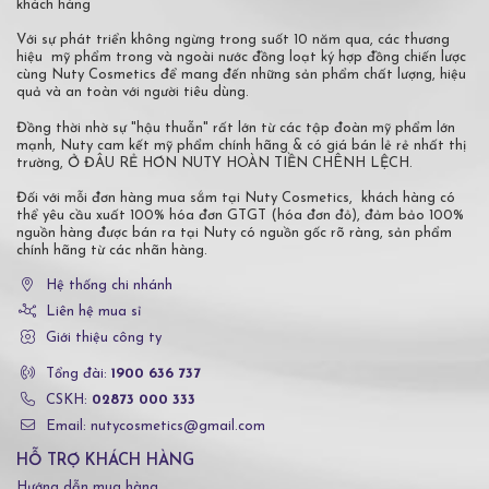
khách hàng
Với sự phát triển không ngừng trong suốt 10 năm qua, các thương
hiệu mỹ phẩm trong và ngoài nước đồng loạt ký hợp đồng chiến lược
cùng Nuty Cosmetics để mang đến những sản phẩm chất lượng, hiệu
quả và an toàn với người tiêu dùng.
Đồng thời nhờ sự "hậu thuẫn" rất lớn từ các tập đoàn mỹ phẩm lớn
mạnh, Nuty cam kết mỹ phẩm chính hãng & có giá bán lẻ rẻ nhất thị
trường, Ở ĐÂU RẺ HƠN NUTY HOÀN TIỀN CHÊNH LỆCH.
Đối với mỗi đơn hàng mua sắm tại Nuty Cosmetics, khách hàng có
thể yêu cầu xuất 100% hóa đơn GTGT (hóa đơn đỏ), đảm bảo 100%
nguồn hàng được bán ra tại Nuty có nguồn gốc rõ ràng, sản phẩm
chính hãng từ các nhãn hàng.
Hệ thống chi nhánh
Liên hệ mua sỉ
Giới thiệu công ty
Tổng đài:
1900 636 737
CSKH:
02873 000 333
Email: nutycosmetics@gmail.com
HỖ TRỢ KHÁCH HÀNG
Hướng dẫn mua hàng