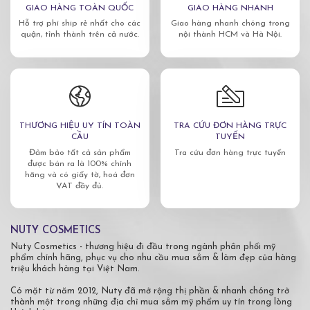
GIAO HÀNG TOÀN QUỐC
GIAO HÀNG NHANH
Hỗ trợ phí ship rẻ nhất cho các
Giao hàng nhanh chóng trong
quận, tỉnh thành trên cả nước.
nội thành HCM và Hà Nội.
THƯƠNG HIỆU UY TÍN TOÀN
TRA CỨU ĐƠN HÀNG TRỰC
CẦU
TUYẾN
Đảm bảo tất cả sản phẩm
Tra cứu đơn hàng trực tuyến
được bán ra là 100% chính
hãng và có giấy tờ, hoá đơn
VAT đầy đủ.
NUTY COSMETICS
Nuty Cosmetics - thương hiệu đi đầu trong ngành phân phối mỹ
phẩm chính hãng, phục vụ cho nhu cầu mua sắm & làm đẹp của hàng
triệu khách hàng tại Việt Nam.
Có mặt từ năm 2012, Nuty đã mở rộng thị phần & nhanh chóng trở
thành một trong những địa chỉ mua sắm mỹ phẩm uy tín trong lòng