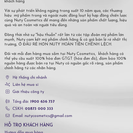
khách hàng
Với sự phát triển không ngừng trong suốt 10 năm qua, các thương
hiệu mỹ phẩm trong và ngoài nước đồng loạt ký hợp đồng chiến lược
cùng Nuty Cosmetics để mang đến những sản phẩm chất lượng, hiệu
quả và an toàn với người tiêu dùng.
Đồng thời nhờ sự "hậu thuẫn" rất lớn từ các tập đoàn mỹ phẩm lớn
mạnh, Nuty cam kết mỹ phẩm chính hãng & có giá bán lẻ rẻ nhất thị
trường, Ở ĐÂU RẺ HƠN NUTY HOÀN TIỀN CHÊNH LỆCH.
Đối với mỗi đơn hàng mua sắm tại Nuty Cosmetics, khách hàng có
thể yêu cầu xuất 100% hóa đơn GTGT (hóa đơn đỏ), đảm bảo 100%
nguồn hàng được bán ra tại Nuty có nguồn gốc rõ ràng, sản phẩm
chính hãng từ các nhãn hàng.
Hệ thống chi nhánh
Liên hệ mua sỉ
Giới thiệu công ty
Tổng đài:
1900 636 737
CSKH:
02873 000 333
Email: nutycosmetics@gmail.com
HỖ TRỢ KHÁCH HÀNG
Hướng dẫn mua hàng