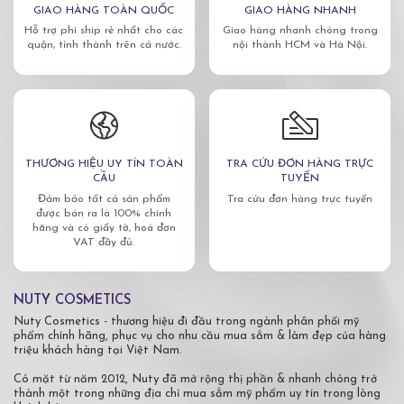
GIAO HÀNG TOÀN QUỐC
GIAO HÀNG NHANH
Hỗ trợ phí ship rẻ nhất cho các
Giao hàng nhanh chóng trong
quận, tỉnh thành trên cả nước.
nội thành HCM và Hà Nội.
THƯƠNG HIỆU UY TÍN TOÀN
TRA CỨU ĐƠN HÀNG TRỰC
CẦU
TUYẾN
Đảm bảo tất cả sản phẩm
Tra cứu đơn hàng trực tuyến
được bán ra là 100% chính
hãng và có giấy tờ, hoá đơn
VAT đầy đủ.
NUTY COSMETICS
Nuty Cosmetics - thương hiệu đi đầu trong ngành phân phối mỹ
phẩm chính hãng, phục vụ cho nhu cầu mua sắm & làm đẹp của hàng
triệu khách hàng tại Việt Nam.
Có mặt từ năm 2012, Nuty đã mở rộng thị phần & nhanh chóng trở
thành một trong những địa chỉ mua sắm mỹ phẩm uy tín trong lòng