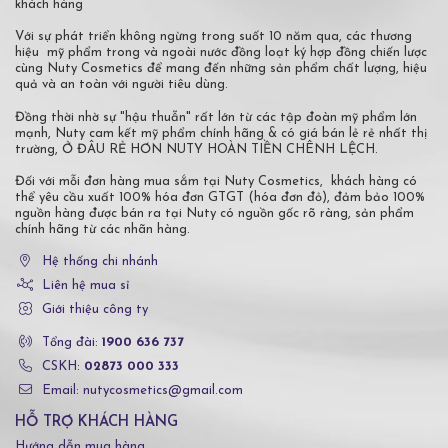
khách hàng
Với sự phát triển không ngừng trong suốt 10 năm qua, các thương
hiệu mỹ phẩm trong và ngoài nước đồng loạt ký hợp đồng chiến lược
cùng Nuty Cosmetics để mang đến những sản phẩm chất lượng, hiệu
quả và an toàn với người tiêu dùng.
Đồng thời nhờ sự "hậu thuẫn" rất lớn từ các tập đoàn mỹ phẩm lớn
mạnh, Nuty cam kết mỹ phẩm chính hãng & có giá bán lẻ rẻ nhất thị
trường, Ở ĐÂU RẺ HƠN NUTY HOÀN TIỀN CHÊNH LỆCH.
Đối với mỗi đơn hàng mua sắm tại Nuty Cosmetics, khách hàng có
thể yêu cầu xuất 100% hóa đơn GTGT (hóa đơn đỏ), đảm bảo 100%
nguồn hàng được bán ra tại Nuty có nguồn gốc rõ ràng, sản phẩm
chính hãng từ các nhãn hàng.
Hệ thống chi nhánh
Liên hệ mua sỉ
Giới thiệu công ty
Tổng đài:
1900 636 737
CSKH:
02873 000 333
Email: nutycosmetics@gmail.com
HỖ TRỢ KHÁCH HÀNG
Hướng dẫn mua hàng