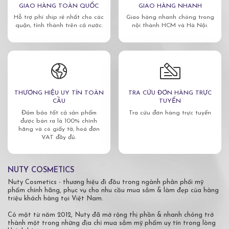
GIAO HÀNG TOÀN QUỐC
GIAO HÀNG NHANH
Hỗ trợ phí ship rẻ nhất cho các
Giao hàng nhanh chóng trong
quận, tỉnh thành trên cả nước.
nội thành HCM và Hà Nội.
THƯƠNG HIỆU UY TÍN TOÀN
TRA CỨU ĐƠN HÀNG TRỰC
CẦU
TUYẾN
Đảm bảo tất cả sản phẩm
Tra cứu đơn hàng trực tuyến
được bán ra là 100% chính
hãng và có giấy tờ, hoá đơn
VAT đầy đủ.
NUTY COSMETICS
Nuty Cosmetics - thương hiệu đi đầu trong ngành phân phối mỹ
phẩm chính hãng, phục vụ cho nhu cầu mua sắm & làm đẹp của hàng
triệu khách hàng tại Việt Nam.
Có mặt từ năm 2012, Nuty đã mở rộng thị phần & nhanh chóng trở
thành một trong những địa chỉ mua sắm mỹ phẩm uy tín trong lòng