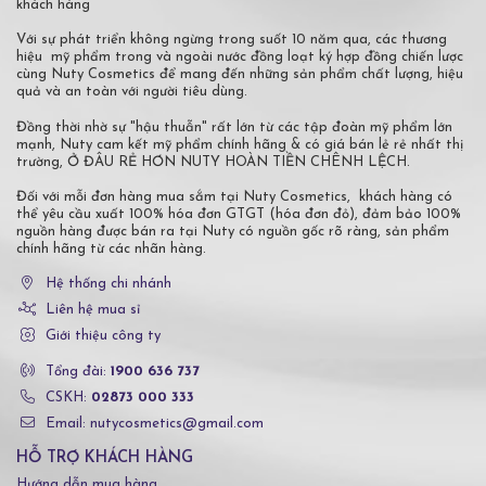
khách hàng
Với sự phát triển không ngừng trong suốt 10 năm qua, các thương
hiệu mỹ phẩm trong và ngoài nước đồng loạt ký hợp đồng chiến lược
cùng Nuty Cosmetics để mang đến những sản phẩm chất lượng, hiệu
quả và an toàn với người tiêu dùng.
Đồng thời nhờ sự "hậu thuẫn" rất lớn từ các tập đoàn mỹ phẩm lớn
mạnh, Nuty cam kết mỹ phẩm chính hãng & có giá bán lẻ rẻ nhất thị
trường, Ở ĐÂU RẺ HƠN NUTY HOÀN TIỀN CHÊNH LỆCH.
Đối với mỗi đơn hàng mua sắm tại Nuty Cosmetics, khách hàng có
thể yêu cầu xuất 100% hóa đơn GTGT (hóa đơn đỏ), đảm bảo 100%
nguồn hàng được bán ra tại Nuty có nguồn gốc rõ ràng, sản phẩm
chính hãng từ các nhãn hàng.
Hệ thống chi nhánh
Liên hệ mua sỉ
Giới thiệu công ty
Tổng đài:
1900 636 737
CSKH:
02873 000 333
Email: nutycosmetics@gmail.com
HỖ TRỢ KHÁCH HÀNG
Hướng dẫn mua hàng