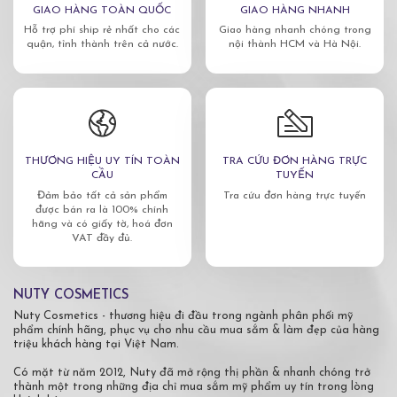
GIAO HÀNG TOÀN QUỐC
GIAO HÀNG NHANH
Hỗ trợ phí ship rẻ nhất cho các
Giao hàng nhanh chóng trong
quận, tỉnh thành trên cả nước.
nội thành HCM và Hà Nội.
THƯƠNG HIỆU UY TÍN TOÀN
TRA CỨU ĐƠN HÀNG TRỰC
CẦU
TUYẾN
Đảm bảo tất cả sản phẩm
Tra cứu đơn hàng trực tuyến
được bán ra là 100% chính
hãng và có giấy tờ, hoá đơn
VAT đầy đủ.
NUTY COSMETICS
Nuty Cosmetics - thương hiệu đi đầu trong ngành phân phối mỹ
phẩm chính hãng, phục vụ cho nhu cầu mua sắm & làm đẹp của hàng
triệu khách hàng tại Việt Nam.
Có mặt từ năm 2012, Nuty đã mở rộng thị phần & nhanh chóng trở
thành một trong những địa chỉ mua sắm mỹ phẩm uy tín trong lòng