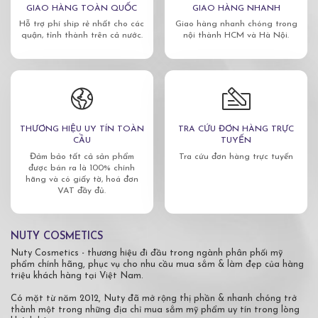
GIAO HÀNG TOÀN QUỐC
GIAO HÀNG NHANH
Hỗ trợ phí ship rẻ nhất cho các
Giao hàng nhanh chóng trong
quận, tỉnh thành trên cả nước.
nội thành HCM và Hà Nội.
THƯƠNG HIỆU UY TÍN TOÀN
TRA CỨU ĐƠN HÀNG TRỰC
CẦU
TUYẾN
Đảm bảo tất cả sản phẩm
Tra cứu đơn hàng trực tuyến
được bán ra là 100% chính
hãng và có giấy tờ, hoá đơn
VAT đầy đủ.
NUTY COSMETICS
Nuty Cosmetics - thương hiệu đi đầu trong ngành phân phối mỹ
phẩm chính hãng, phục vụ cho nhu cầu mua sắm & làm đẹp của hàng
triệu khách hàng tại Việt Nam.
Có mặt từ năm 2012, Nuty đã mở rộng thị phần & nhanh chóng trở
thành một trong những địa chỉ mua sắm mỹ phẩm uy tín trong lòng