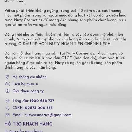
khách hàng
Với sự phát triển không ngừng trong suốt 10 năm qua, các thương
hiệu mỹ phẩm trong và ngoài nước đồng loạt ký hợp đồng chiến lược
cùng Nuty Cosmetics để mang đến những sản phẩm chất lượng, hiệu
quả và an toàn với người tiêu dùng.
Đồng thời nhờ sự "hậu thuẫn" rất lớn từ các tập đoàn mỹ phẩm lớn
mạnh, Nuty cam kết mỹ phẩm chính hãng & có giá bán lẻ rẻ nhất thị
trường, Ở ĐÂU RẺ HƠN NUTY HOÀN TIỀN CHÊNH LỆCH.
Đối với mỗi đơn hàng mua sắm tại Nuty Cosmetics, khách hàng có
thể yêu cầu xuất 100% hóa đơn GTGT (hóa đơn đỏ), đảm bảo 100%
nguồn hàng được bán ra tại Nuty có nguồn gốc rõ ràng, sản phẩm
chính hãng từ các nhãn hàng.
Hệ thống chi nhánh
Liên hệ mua sỉ
Giới thiệu công ty
Tổng đài:
1900 636 737
CSKH:
02873 000 333
Email: nutycosmetics@gmail.com
HỖ TRỢ KHÁCH HÀNG
Hướng dẫn mua hàng