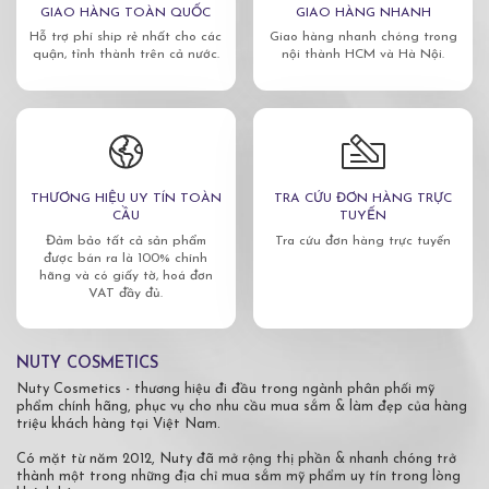
GIAO HÀNG TOÀN QUỐC
GIAO HÀNG NHANH
Hỗ trợ phí ship rẻ nhất cho các
Giao hàng nhanh chóng trong
quận, tỉnh thành trên cả nước.
nội thành HCM và Hà Nội.
THƯƠNG HIỆU UY TÍN TOÀN
TRA CỨU ĐƠN HÀNG TRỰC
CẦU
TUYẾN
Đảm bảo tất cả sản phẩm
Tra cứu đơn hàng trực tuyến
được bán ra là 100% chính
hãng và có giấy tờ, hoá đơn
VAT đầy đủ.
NUTY COSMETICS
Nuty Cosmetics - thương hiệu đi đầu trong ngành phân phối mỹ
phẩm chính hãng, phục vụ cho nhu cầu mua sắm & làm đẹp của hàng
triệu khách hàng tại Việt Nam.
Có mặt từ năm 2012, Nuty đã mở rộng thị phần & nhanh chóng trở
thành một trong những địa chỉ mua sắm mỹ phẩm uy tín trong lòng