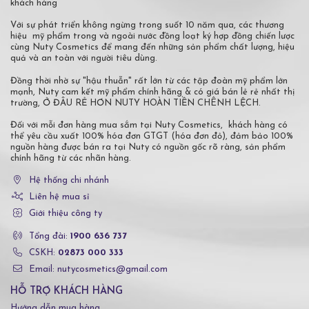
khách hàng
Với sự phát triển không ngừng trong suốt 10 năm qua, các thương
hiệu mỹ phẩm trong và ngoài nước đồng loạt ký hợp đồng chiến lược
cùng Nuty Cosmetics để mang đến những sản phẩm chất lượng, hiệu
quả và an toàn với người tiêu dùng.
Đồng thời nhờ sự "hậu thuẫn" rất lớn từ các tập đoàn mỹ phẩm lớn
mạnh, Nuty cam kết mỹ phẩm chính hãng & có giá bán lẻ rẻ nhất thị
trường, Ở ĐÂU RẺ HƠN NUTY HOÀN TIỀN CHÊNH LỆCH.
Đối với mỗi đơn hàng mua sắm tại Nuty Cosmetics, khách hàng có
thể yêu cầu xuất 100% hóa đơn GTGT (hóa đơn đỏ), đảm bảo 100%
nguồn hàng được bán ra tại Nuty có nguồn gốc rõ ràng, sản phẩm
chính hãng từ các nhãn hàng.
Hệ thống chi nhánh
Liên hệ mua sỉ
Giới thiệu công ty
Tổng đài:
1900 636 737
CSKH:
02873 000 333
Email: nutycosmetics@gmail.com
HỖ TRỢ KHÁCH HÀNG
Hướng dẫn mua hàng