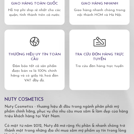
GIAO HÀNG TOÀN QUỐC
GIAO HÀNG NHANH
Hỗ trợ phí ship rẻ nhất cho các
Giao hàng nhanh chóng trong
quận, tỉnh thành trên cả nước.
nội thành HCM và Hà Nội.
THƯƠNG HIỆU UY TÍN TOÀN
TRA CỨU ĐƠN HÀNG TRỰC
CẦU
TUYẾN
Đảm bảo tất cả sản phẩm
Tra cứu đơn hàng trực tuyến
được bán ra là 100% chính
hãng và có giấy tờ, hoá đơn
VAT đầy đủ.
NUTY COSMETICS
Nuty Cosmetics - thương hiệu đi đầu trong ngành phân phối mỹ
phẩm chính hãng, phục vụ cho nhu cầu mua sắm & làm đẹp của hàng
triệu khách hàng tại Việt Nam.
Có mặt từ năm 2012, Nuty đã mở rộng thị phần & nhanh chóng trở
thành một trong những địa chỉ mua sắm mỹ phẩm uy tín trong lòng