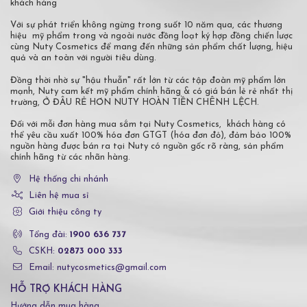
khách hàng
Với sự phát triển không ngừng trong suốt 10 năm qua, các thương
hiệu mỹ phẩm trong và ngoài nước đồng loạt ký hợp đồng chiến lược
cùng Nuty Cosmetics để mang đến những sản phẩm chất lượng, hiệu
quả và an toàn với người tiêu dùng.
Đồng thời nhờ sự "hậu thuẫn" rất lớn từ các tập đoàn mỹ phẩm lớn
mạnh, Nuty cam kết mỹ phẩm chính hãng & có giá bán lẻ rẻ nhất thị
trường, Ở ĐÂU RẺ HƠN NUTY HOÀN TIỀN CHÊNH LỆCH.
Đối với mỗi đơn hàng mua sắm tại Nuty Cosmetics, khách hàng có
thể yêu cầu xuất 100% hóa đơn GTGT (hóa đơn đỏ), đảm bảo 100%
nguồn hàng được bán ra tại Nuty có nguồn gốc rõ ràng, sản phẩm
chính hãng từ các nhãn hàng.
Hệ thống chi nhánh
Liên hệ mua sỉ
Giới thiệu công ty
Tổng đài:
1900 636 737
CSKH:
02873 000 333
Email: nutycosmetics@gmail.com
HỖ TRỢ KHÁCH HÀNG
Hướng dẫn mua hàng