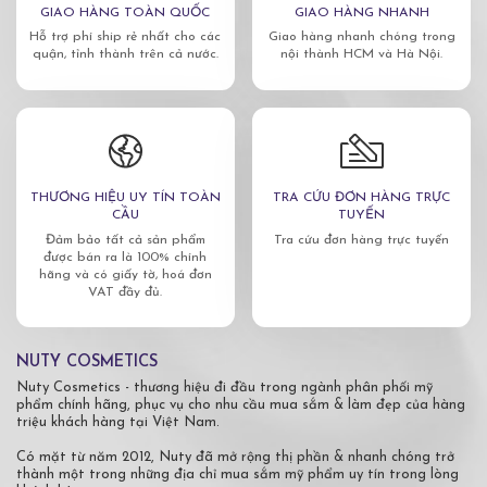
GIAO HÀNG TOÀN QUỐC
GIAO HÀNG NHANH
Hỗ trợ phí ship rẻ nhất cho các
Giao hàng nhanh chóng trong
quận, tỉnh thành trên cả nước.
nội thành HCM và Hà Nội.
THƯƠNG HIỆU UY TÍN TOÀN
TRA CỨU ĐƠN HÀNG TRỰC
CẦU
TUYẾN
Đảm bảo tất cả sản phẩm
Tra cứu đơn hàng trực tuyến
được bán ra là 100% chính
hãng và có giấy tờ, hoá đơn
VAT đầy đủ.
NUTY COSMETICS
Nuty Cosmetics - thương hiệu đi đầu trong ngành phân phối mỹ
phẩm chính hãng, phục vụ cho nhu cầu mua sắm & làm đẹp của hàng
triệu khách hàng tại Việt Nam.
Có mặt từ năm 2012, Nuty đã mở rộng thị phần & nhanh chóng trở
thành một trong những địa chỉ mua sắm mỹ phẩm uy tín trong lòng