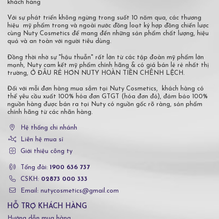
khách hàng
Với sự phát triển không ngừng trong suốt 10 năm qua, các thương
hiệu mỹ phẩm trong và ngoài nước đồng loạt ký hợp đồng chiến lược
cùng Nuty Cosmetics để mang đến những sản phẩm chất lượng, hiệu
quả và an toàn với người tiêu dùng.
Đồng thời nhờ sự "hậu thuẫn" rất lớn từ các tập đoàn mỹ phẩm lớn
mạnh, Nuty cam kết mỹ phẩm chính hãng & có giá bán lẻ rẻ nhất thị
trường, Ở ĐÂU RẺ HƠN NUTY HOÀN TIỀN CHÊNH LỆCH.
Đối với mỗi đơn hàng mua sắm tại Nuty Cosmetics, khách hàng có
thể yêu cầu xuất 100% hóa đơn GTGT (hóa đơn đỏ), đảm bảo 100%
nguồn hàng được bán ra tại Nuty có nguồn gốc rõ ràng, sản phẩm
chính hãng từ các nhãn hàng.
Hệ thống chi nhánh
Liên hệ mua sỉ
Giới thiệu công ty
Tổng đài:
1900 636 737
CSKH:
02873 000 333
Email: nutycosmetics@gmail.com
HỖ TRỢ KHÁCH HÀNG
Hướng dẫn mua hàng