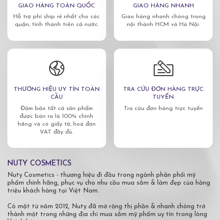
GIAO HÀNG TOÀN QUỐC
GIAO HÀNG NHANH
Hỗ trợ phí ship rẻ nhất cho các
Giao hàng nhanh chóng trong
quận, tỉnh thành trên cả nước.
nội thành HCM và Hà Nội.
THƯƠNG HIỆU UY TÍN TOÀN
TRA CỨU ĐƠN HÀNG TRỰC
CẦU
TUYẾN
Đảm bảo tất cả sản phẩm
Tra cứu đơn hàng trực tuyến
được bán ra là 100% chính
hãng và có giấy tờ, hoá đơn
VAT đầy đủ.
NUTY COSMETICS
Nuty Cosmetics - thương hiệu đi đầu trong ngành phân phối mỹ
phẩm chính hãng, phục vụ cho nhu cầu mua sắm & làm đẹp của hàng
triệu khách hàng tại Việt Nam.
Có mặt từ năm 2012, Nuty đã mở rộng thị phần & nhanh chóng trở
thành một trong những địa chỉ mua sắm mỹ phẩm uy tín trong lòng