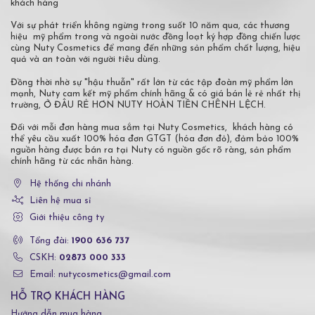
khách hàng
Với sự phát triển không ngừng trong suốt 10 năm qua, các thương
hiệu mỹ phẩm trong và ngoài nước đồng loạt ký hợp đồng chiến lược
cùng Nuty Cosmetics để mang đến những sản phẩm chất lượng, hiệu
quả và an toàn với người tiêu dùng.
Đồng thời nhờ sự "hậu thuẫn" rất lớn từ các tập đoàn mỹ phẩm lớn
mạnh, Nuty cam kết mỹ phẩm chính hãng & có giá bán lẻ rẻ nhất thị
trường, Ở ĐÂU RẺ HƠN NUTY HOÀN TIỀN CHÊNH LỆCH.
Đối với mỗi đơn hàng mua sắm tại Nuty Cosmetics, khách hàng có
thể yêu cầu xuất 100% hóa đơn GTGT (hóa đơn đỏ), đảm bảo 100%
nguồn hàng được bán ra tại Nuty có nguồn gốc rõ ràng, sản phẩm
chính hãng từ các nhãn hàng.
Hệ thống chi nhánh
Liên hệ mua sỉ
Giới thiệu công ty
Tổng đài:
1900 636 737
CSKH:
02873 000 333
Email: nutycosmetics@gmail.com
HỖ TRỢ KHÁCH HÀNG
Hướng dẫn mua hàng