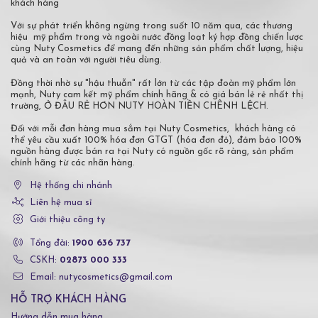
khách hàng
Với sự phát triển không ngừng trong suốt 10 năm qua, các thương
hiệu mỹ phẩm trong và ngoài nước đồng loạt ký hợp đồng chiến lược
cùng Nuty Cosmetics để mang đến những sản phẩm chất lượng, hiệu
quả và an toàn với người tiêu dùng.
Đồng thời nhờ sự "hậu thuẫn" rất lớn từ các tập đoàn mỹ phẩm lớn
mạnh, Nuty cam kết mỹ phẩm chính hãng & có giá bán lẻ rẻ nhất thị
trường, Ở ĐÂU RẺ HƠN NUTY HOÀN TIỀN CHÊNH LỆCH.
Đối với mỗi đơn hàng mua sắm tại Nuty Cosmetics, khách hàng có
thể yêu cầu xuất 100% hóa đơn GTGT (hóa đơn đỏ), đảm bảo 100%
nguồn hàng được bán ra tại Nuty có nguồn gốc rõ ràng, sản phẩm
chính hãng từ các nhãn hàng.
Hệ thống chi nhánh
Liên hệ mua sỉ
Giới thiệu công ty
Tổng đài:
1900 636 737
CSKH:
02873 000 333
Email: nutycosmetics@gmail.com
HỖ TRỢ KHÁCH HÀNG
Hướng dẫn mua hàng