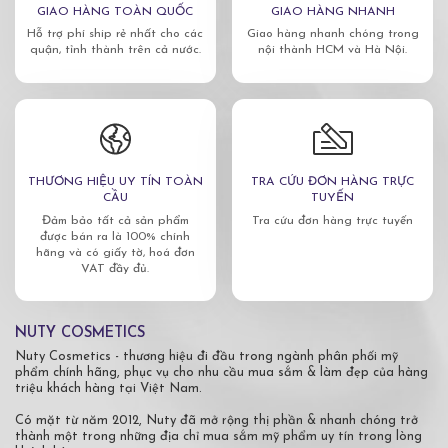
GIAO HÀNG TOÀN QUỐC
GIAO HÀNG NHANH
Hỗ trợ phí ship rẻ nhất cho các
Giao hàng nhanh chóng trong
quận, tỉnh thành trên cả nước.
nội thành HCM và Hà Nội.
THƯƠNG HIỆU UY TÍN TOÀN
TRA CỨU ĐƠN HÀNG TRỰC
CẦU
TUYẾN
Đảm bảo tất cả sản phẩm
Tra cứu đơn hàng trực tuyến
được bán ra là 100% chính
hãng và có giấy tờ, hoá đơn
VAT đầy đủ.
NUTY COSMETICS
Nuty Cosmetics - thương hiệu đi đầu trong ngành phân phối mỹ
phẩm chính hãng, phục vụ cho nhu cầu mua sắm & làm đẹp của hàng
triệu khách hàng tại Việt Nam.
Có mặt từ năm 2012, Nuty đã mở rộng thị phần & nhanh chóng trở
thành một trong những địa chỉ mua sắm mỹ phẩm uy tín trong lòng