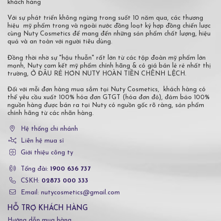
khách hàng
Với sự phát triển không ngừng trong suốt 10 năm qua, các thương
hiệu mỹ phẩm trong và ngoài nước đồng loạt ký hợp đồng chiến lược
cùng Nuty Cosmetics để mang đến những sản phẩm chất lượng, hiệu
quả và an toàn với người tiêu dùng.
Đồng thời nhờ sự "hậu thuẫn" rất lớn từ các tập đoàn mỹ phẩm lớn
mạnh, Nuty cam kết mỹ phẩm chính hãng & có giá bán lẻ rẻ nhất thị
trường, Ở ĐÂU RẺ HƠN NUTY HOÀN TIỀN CHÊNH LỆCH.
Đối với mỗi đơn hàng mua sắm tại Nuty Cosmetics, khách hàng có
thể yêu cầu xuất 100% hóa đơn GTGT (hóa đơn đỏ), đảm bảo 100%
nguồn hàng được bán ra tại Nuty có nguồn gốc rõ ràng, sản phẩm
chính hãng từ các nhãn hàng.
Hệ thống chi nhánh
Liên hệ mua sỉ
Giới thiệu công ty
Tổng đài:
1900 636 737
CSKH:
02873 000 333
Email: nutycosmetics@gmail.com
HỖ TRỢ KHÁCH HÀNG
Hướng dẫn mua hàng