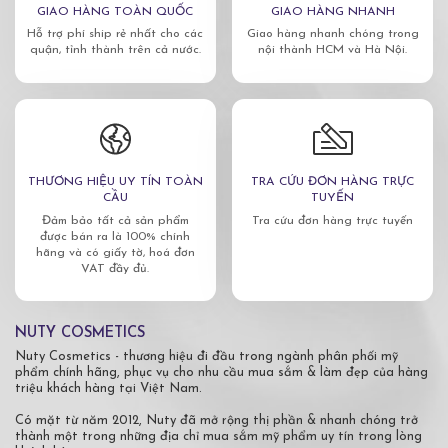
GIAO HÀNG TOÀN QUỐC
GIAO HÀNG NHANH
Hỗ trợ phí ship rẻ nhất cho các
Giao hàng nhanh chóng trong
quận, tỉnh thành trên cả nước.
nội thành HCM và Hà Nội.
THƯƠNG HIỆU UY TÍN TOÀN
TRA CỨU ĐƠN HÀNG TRỰC
CẦU
TUYẾN
Đảm bảo tất cả sản phẩm
Tra cứu đơn hàng trực tuyến
được bán ra là 100% chính
hãng và có giấy tờ, hoá đơn
VAT đầy đủ.
NUTY COSMETICS
Nuty Cosmetics - thương hiệu đi đầu trong ngành phân phối mỹ
phẩm chính hãng, phục vụ cho nhu cầu mua sắm & làm đẹp của hàng
triệu khách hàng tại Việt Nam.
Có mặt từ năm 2012, Nuty đã mở rộng thị phần & nhanh chóng trở
thành một trong những địa chỉ mua sắm mỹ phẩm uy tín trong lòng