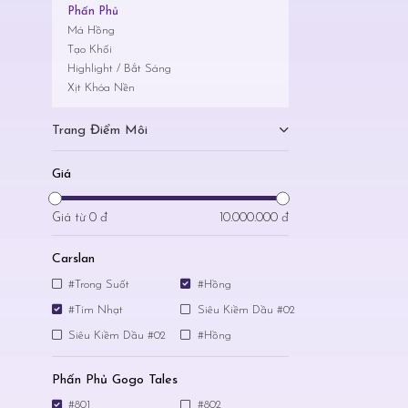
Phấn Phủ
Má Hồng
Tạo Khối
Highlight / Bắt Sáng
Xịt Khóa Nền
Trang Điểm Môi
Giá
Giá từ
0 đ
10.000.000 đ
Carslan
#Trong Suốt
#Hồng
#Tím Nhạt
Siêu Kiềm Dầu #02
Siêu Kiềm Dầu #02
#Hồng
Phấn Phủ Gogo Tales
#801
#802