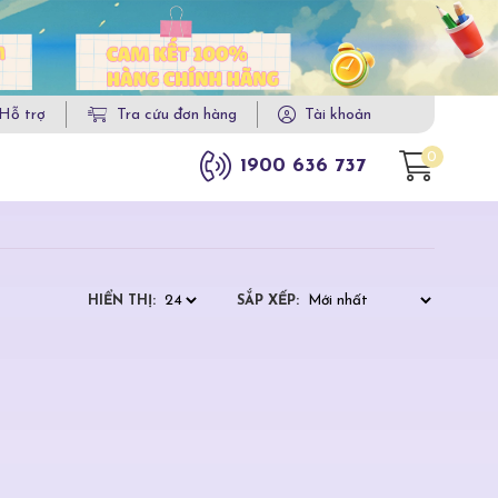
Hỗ trợ
Tra cứu đơn hàng
Tài khoản
0
1900 636 737
HIỂN THỊ:
SẮP XẾP: