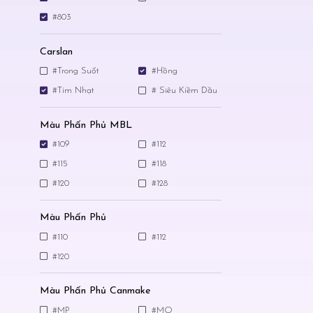
#803
Carslan
#Trong Suốt
#Hồng
#Tím Nhạt
# Siêu Kiềm Dầu
Màu Phấn Phủ MBL
#109
#112
#115
#118
#120
#128
Màu Phấn Phủ
#110
#112
#120
Màu Phấn Phủ Canmake
#MP
#MO