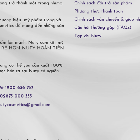
Chính sách đổi trả sản phẩm
óng trở thành một trong những
Phương thức thanh toán
Chính sách vận chuyển & giao n
 thương hiệu mỹ phẩm trong và
osmetics để mang đến những sản
Câu hỏi thường gặp (FAQs)
Tạp chí Nuty
phẩm lớn mạnh, Nuty cam kết mỹ
 Ở ĐÂU RẺ HƠN NUTY HOÀN TIỀN
hàng có thể yêu cầu xuất 100%
c bán ra tại Nuty có nguồn
ài:
1900 636 737
02873 000 333
nutycosmetics@gmail.com