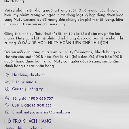
khách hàng
Với sự phát triển không ngừng trong suốt 10 năm qua, các thương
hiệu mỹ phẩm trong và ngoài nước đồng loạt ký hợp đồng chiến lược
cùng Nuty Cosmetics để mang đến những sản phẩm chất lượng, hiệu
quả và an toàn với người tiêu dùng.
Đồng thời nhờ sự "hậu thuẫn" rất lớn từ các tập đoàn mỹ phẩm lớn
mạnh, Nuty cam kết mỹ phẩm chính hãng & có giá bán lẻ rẻ nhất thị
trường, Ở ĐÂU RẺ HƠN NUTY HOÀN TIỀN CHÊNH LỆCH.
Đối với mỗi đơn hàng mua sắm tại Nuty Cosmetics, khách hàng có
thể yêu cầu xuất 100% hóa đơn GTGT (hóa đơn đỏ), đảm bảo 100%
nguồn hàng được bán ra tại Nuty có nguồn gốc rõ ràng, sản phẩm
chính hãng từ các nhãn hàng.
Hệ thống chi nhánh
Liên hệ mua sỉ
Giới thiệu công ty
Tổng đài:
1900 636 737
CSKH:
02873 000 333
Email: nutycosmetics@gmail.com
HỖ TRỢ KHÁCH HÀNG
Hướng dẫn mua hàng