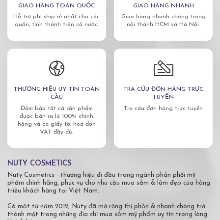
GIAO HÀNG TOÀN QUỐC
GIAO HÀNG NHANH
Hỗ trợ phí ship rẻ nhất cho các
Giao hàng nhanh chóng trong
quận, tỉnh thành trên cả nước.
nội thành HCM và Hà Nội.
THƯƠNG HIỆU UY TÍN TOÀN
TRA CỨU ĐƠN HÀNG TRỰC
CẦU
TUYẾN
Đảm bảo tất cả sản phẩm
Tra cứu đơn hàng trực tuyến
được bán ra là 100% chính
hãng và có giấy tờ, hoá đơn
VAT đầy đủ.
NUTY COSMETICS
Nuty Cosmetics - thương hiệu đi đầu trong ngành phân phối mỹ
phẩm chính hãng, phục vụ cho nhu cầu mua sắm & làm đẹp của hàng
triệu khách hàng tại Việt Nam.
Có mặt từ năm 2012, Nuty đã mở rộng thị phần & nhanh chóng trở
thành một trong những địa chỉ mua sắm mỹ phẩm uy tín trong lòng