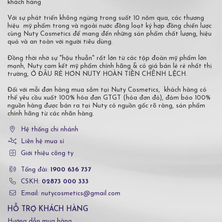
khách hàng
Với sự phát triển không ngừng trong suốt 10 năm qua, các thương
hiệu mỹ phẩm trong và ngoài nước đồng loạt ký hợp đồng chiến lược
cùng Nuty Cosmetics để mang đến những sản phẩm chất lượng, hiệu
quả và an toàn với người tiêu dùng.
Đồng thời nhờ sự "hậu thuẫn" rất lớn từ các tập đoàn mỹ phẩm lớn
mạnh, Nuty cam kết mỹ phẩm chính hãng & có giá bán lẻ rẻ nhất thị
trường, Ở ĐÂU RẺ HƠN NUTY HOÀN TIỀN CHÊNH LỆCH.
Đối với mỗi đơn hàng mua sắm tại Nuty Cosmetics, khách hàng có
thể yêu cầu xuất 100% hóa đơn GTGT (hóa đơn đỏ), đảm bảo 100%
nguồn hàng được bán ra tại Nuty có nguồn gốc rõ ràng, sản phẩm
chính hãng từ các nhãn hàng.
Hệ thống chi nhánh
Liên hệ mua sỉ
Giới thiệu công ty
Tổng đài:
1900 636 737
CSKH:
02873 000 333
Email: nutycosmetics@gmail.com
HỖ TRỢ KHÁCH HÀNG
Hướng dẫn mua hàng