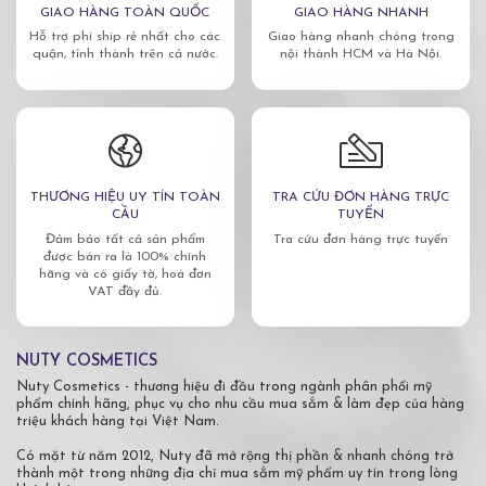
GIAO HÀNG TOÀN QUỐC
GIAO HÀNG NHANH
Hỗ trợ phí ship rẻ nhất cho các
Giao hàng nhanh chóng trong
quận, tỉnh thành trên cả nước.
nội thành HCM và Hà Nội.
THƯƠNG HIỆU UY TÍN TOÀN
TRA CỨU ĐƠN HÀNG TRỰC
CẦU
TUYẾN
Đảm bảo tất cả sản phẩm
Tra cứu đơn hàng trực tuyến
được bán ra là 100% chính
hãng và có giấy tờ, hoá đơn
VAT đầy đủ.
NUTY COSMETICS
Nuty Cosmetics - thương hiệu đi đầu trong ngành phân phối mỹ
phẩm chính hãng, phục vụ cho nhu cầu mua sắm & làm đẹp của hàng
triệu khách hàng tại Việt Nam.
Có mặt từ năm 2012, Nuty đã mở rộng thị phần & nhanh chóng trở
thành một trong những địa chỉ mua sắm mỹ phẩm uy tín trong lòng