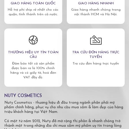
GIAO HÀNG TOÀN QUỐC
GIAO HÀNG NHANH
Hỗ trợ phí ship rẻ nhất cho các
Giao hàng nhanh chóng trong
quận, tỉnh thành trên cả nước.
nội thành HCM và Hà Nội.
THƯƠNG HIỆU UY TÍN TOÀN
TRA CỨU ĐƠN HÀNG TRỰC
CẦU
TUYẾN
Đảm bảo tất cả sản phẩm
Tra cứu đơn hàng trực tuyến
được bán ra là 100% chính
hãng và có giấy tờ, hoá đơn
VAT đầy đủ.
NUTY COSMETICS
Nuty Cosmetics - thương hiệu đi đầu trong ngành phân phối mỹ
phẩm chính hãng, phục vụ cho nhu cầu mua sắm & làm đẹp của hàng
triệu khách hàng tại Việt Nam.
Có mặt từ năm 2012, Nuty đã mở rộng thị phần & nhanh chóng trở
thành một trong những địa chỉ mua sắm mỹ phẩm uy tín trong lòng