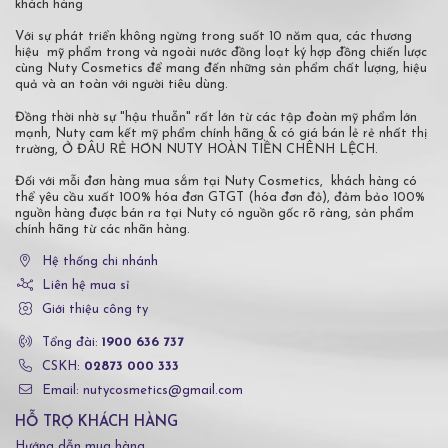
khách hàng
Với sự phát triển không ngừng trong suốt 10 năm qua, các thương
hiệu mỹ phẩm trong và ngoài nước đồng loạt ký hợp đồng chiến lược
cùng Nuty Cosmetics để mang đến những sản phẩm chất lượng, hiệu
quả và an toàn với người tiêu dùng.
Đồng thời nhờ sự "hậu thuẫn" rất lớn từ các tập đoàn mỹ phẩm lớn
mạnh, Nuty cam kết mỹ phẩm chính hãng & có giá bán lẻ rẻ nhất thị
trường, Ở ĐÂU RẺ HƠN NUTY HOÀN TIỀN CHÊNH LỆCH.
Đối với mỗi đơn hàng mua sắm tại Nuty Cosmetics, khách hàng có
thể yêu cầu xuất 100% hóa đơn GTGT (hóa đơn đỏ), đảm bảo 100%
nguồn hàng được bán ra tại Nuty có nguồn gốc rõ ràng, sản phẩm
chính hãng từ các nhãn hàng.
Hệ thống chi nhánh
Liên hệ mua sỉ
Giới thiệu công ty
Tổng đài:
1900 636 737
CSKH:
02873 000 333
Email: nutycosmetics@gmail.com
HỖ TRỢ KHÁCH HÀNG
Hướng dẫn mua hàng