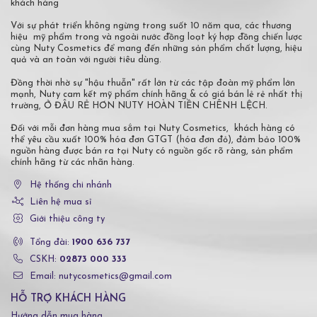
khách hàng
Với sự phát triển không ngừng trong suốt 10 năm qua, các thương
hiệu mỹ phẩm trong và ngoài nước đồng loạt ký hợp đồng chiến lược
cùng Nuty Cosmetics để mang đến những sản phẩm chất lượng, hiệu
quả và an toàn với người tiêu dùng.
Đồng thời nhờ sự "hậu thuẫn" rất lớn từ các tập đoàn mỹ phẩm lớn
mạnh, Nuty cam kết mỹ phẩm chính hãng & có giá bán lẻ rẻ nhất thị
trường, Ở ĐÂU RẺ HƠN NUTY HOÀN TIỀN CHÊNH LỆCH.
Đối với mỗi đơn hàng mua sắm tại Nuty Cosmetics, khách hàng có
thể yêu cầu xuất 100% hóa đơn GTGT (hóa đơn đỏ), đảm bảo 100%
nguồn hàng được bán ra tại Nuty có nguồn gốc rõ ràng, sản phẩm
chính hãng từ các nhãn hàng.
Hệ thống chi nhánh
Liên hệ mua sỉ
Giới thiệu công ty
Tổng đài:
1900 636 737
CSKH:
02873 000 333
Email: nutycosmetics@gmail.com
HỖ TRỢ KHÁCH HÀNG
Hướng dẫn mua hàng