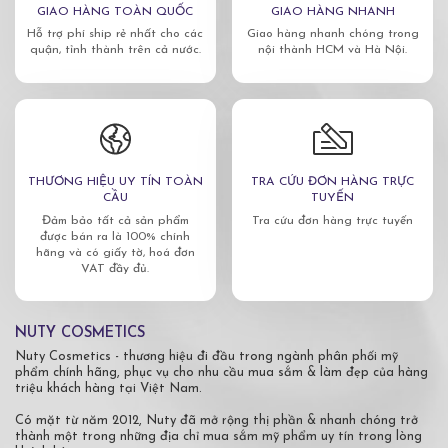
GIAO HÀNG TOÀN QUỐC
GIAO HÀNG NHANH
Hỗ trợ phí ship rẻ nhất cho các
Giao hàng nhanh chóng trong
quận, tỉnh thành trên cả nước.
nội thành HCM và Hà Nội.
THƯƠNG HIỆU UY TÍN TOÀN
TRA CỨU ĐƠN HÀNG TRỰC
CẦU
TUYẾN
Đảm bảo tất cả sản phẩm
Tra cứu đơn hàng trực tuyến
được bán ra là 100% chính
hãng và có giấy tờ, hoá đơn
VAT đầy đủ.
NUTY COSMETICS
Nuty Cosmetics - thương hiệu đi đầu trong ngành phân phối mỹ
phẩm chính hãng, phục vụ cho nhu cầu mua sắm & làm đẹp của hàng
triệu khách hàng tại Việt Nam.
Có mặt từ năm 2012, Nuty đã mở rộng thị phần & nhanh chóng trở
thành một trong những địa chỉ mua sắm mỹ phẩm uy tín trong lòng