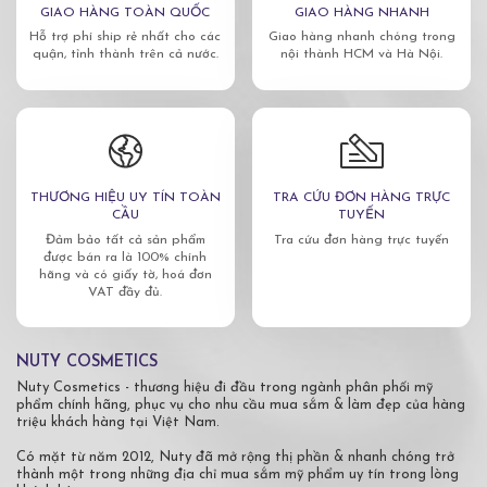
GIAO HÀNG TOÀN QUỐC
GIAO HÀNG NHANH
Hỗ trợ phí ship rẻ nhất cho các
Giao hàng nhanh chóng trong
quận, tỉnh thành trên cả nước.
nội thành HCM và Hà Nội.
THƯƠNG HIỆU UY TÍN TOÀN
TRA CỨU ĐƠN HÀNG TRỰC
CẦU
TUYẾN
Đảm bảo tất cả sản phẩm
Tra cứu đơn hàng trực tuyến
được bán ra là 100% chính
hãng và có giấy tờ, hoá đơn
VAT đầy đủ.
NUTY COSMETICS
Nuty Cosmetics - thương hiệu đi đầu trong ngành phân phối mỹ
phẩm chính hãng, phục vụ cho nhu cầu mua sắm & làm đẹp của hàng
triệu khách hàng tại Việt Nam.
Có mặt từ năm 2012, Nuty đã mở rộng thị phần & nhanh chóng trở
thành một trong những địa chỉ mua sắm mỹ phẩm uy tín trong lòng