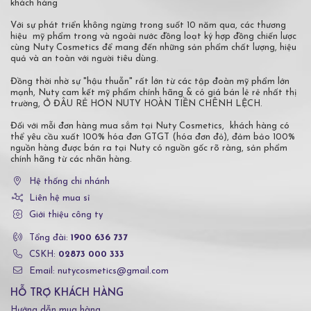
khách hàng
Với sự phát triển không ngừng trong suốt 10 năm qua, các thương
hiệu mỹ phẩm trong và ngoài nước đồng loạt ký hợp đồng chiến lược
cùng Nuty Cosmetics để mang đến những sản phẩm chất lượng, hiệu
quả và an toàn với người tiêu dùng.
Đồng thời nhờ sự "hậu thuẫn" rất lớn từ các tập đoàn mỹ phẩm lớn
mạnh, Nuty cam kết mỹ phẩm chính hãng & có giá bán lẻ rẻ nhất thị
trường, Ở ĐÂU RẺ HƠN NUTY HOÀN TIỀN CHÊNH LỆCH.
Đối với mỗi đơn hàng mua sắm tại Nuty Cosmetics, khách hàng có
thể yêu cầu xuất 100% hóa đơn GTGT (hóa đơn đỏ), đảm bảo 100%
nguồn hàng được bán ra tại Nuty có nguồn gốc rõ ràng, sản phẩm
chính hãng từ các nhãn hàng.
Hệ thống chi nhánh
Liên hệ mua sỉ
Giới thiệu công ty
Tổng đài:
1900 636 737
CSKH:
02873 000 333
Email: nutycosmetics@gmail.com
HỖ TRỢ KHÁCH HÀNG
Hướng dẫn mua hàng