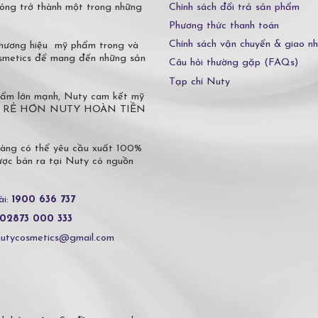
Chính sách đổi trả sản phẩm
óng trở thành một trong những
Phương thức thanh toán
Chính sách vận chuyển & giao n
 thương hiệu mỹ phẩm trong và
osmetics để mang đến những sản
Câu hỏi thường gặp (FAQs)
Tạp chí Nuty
phẩm lớn mạnh, Nuty cam kết mỹ
 Ở ĐÂU RẺ HƠN NUTY HOÀN TIỀN
hàng có thể yêu cầu xuất 100%
c bán ra tại Nuty có nguồn
ài:
1900 636 737
02873 000 333
nutycosmetics@gmail.com