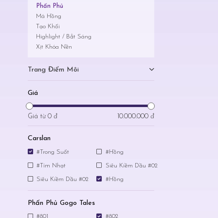
Phấn Phủ
Má Hồng
Tạo Khối
Highlight / Bắt Sáng
Xịt Khóa Nền
Trang Điểm Môi
Giá
Giá từ
0 đ
10.000.000 đ
Carslan
#Trong Suốt
#Hồng
#Tím Nhạt
Siêu Kiềm Dầu #02
Siêu Kiềm Dầu #02
#Hồng
Phấn Phủ Gogo Tales
#801
#802