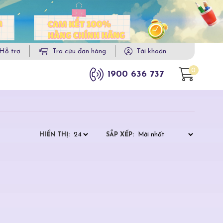
Hỗ trợ
Tra cứu đơn hàng
Tài khoản
0
1900 636 737
HIỂN THỊ:
SẮP XẾP: