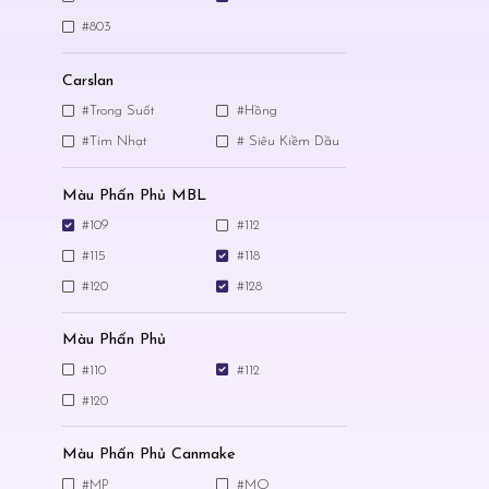
#803
Carslan
#Trong Suốt
#Hồng
#Tím Nhạt
# Siêu Kiềm Dầu
Màu Phấn Phủ MBL
#109
#112
#115
#118
#120
#128
Màu Phấn Phủ
#110
#112
#120
Màu Phấn Phủ Canmake
#MP
#MO