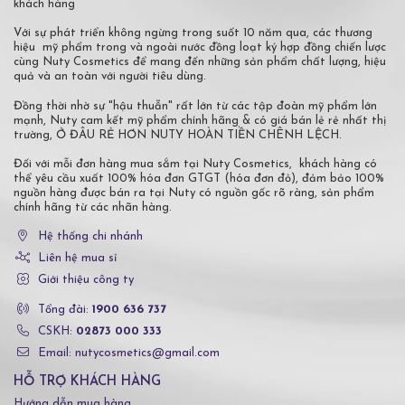
khách hàng
Với sự phát triển không ngừng trong suốt 10 năm qua, các thương
hiệu mỹ phẩm trong và ngoài nước đồng loạt ký hợp đồng chiến lược
cùng Nuty Cosmetics để mang đến những sản phẩm chất lượng, hiệu
quả và an toàn với người tiêu dùng.
Đồng thời nhờ sự "hậu thuẫn" rất lớn từ các tập đoàn mỹ phẩm lớn
mạnh, Nuty cam kết mỹ phẩm chính hãng & có giá bán lẻ rẻ nhất thị
trường, Ở ĐÂU RẺ HƠN NUTY HOÀN TIỀN CHÊNH LỆCH.
Đối với mỗi đơn hàng mua sắm tại Nuty Cosmetics, khách hàng có
thể yêu cầu xuất 100% hóa đơn GTGT (hóa đơn đỏ), đảm bảo 100%
nguồn hàng được bán ra tại Nuty có nguồn gốc rõ ràng, sản phẩm
chính hãng từ các nhãn hàng.
Hệ thống chi nhánh
Liên hệ mua sỉ
Giới thiệu công ty
Tổng đài:
1900 636 737
CSKH:
02873 000 333
Email: nutycosmetics@gmail.com
HỖ TRỢ KHÁCH HÀNG
Hướng dẫn mua hàng