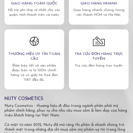
GIAO HÀNG TOÀN QUỐC
GIAO HÀNG NHANH
Hỗ trợ phí ship rẻ nhất cho các
Giao hàng nhanh chóng trong
quận, tỉnh thành trên cả nước.
nội thành HCM và Hà Nội.
THƯƠNG HIỆU UY TÍN TOÀN
TRA CỨU ĐƠN HÀNG TRỰC
CẦU
TUYẾN
Đảm bảo tất cả sản phẩm
Tra cứu đơn hàng trực tuyến
được bán ra là 100% chính
hãng và có giấy tờ, hoá đơn
VAT đầy đủ.
NUTY COSMETICS
Nuty Cosmetics - thương hiệu đi đầu trong ngành phân phối mỹ
phẩm chính hãng, phục vụ cho nhu cầu mua sắm & làm đẹp của hàng
triệu khách hàng tại Việt Nam.
Có mặt từ năm 2012, Nuty đã mở rộng thị phần & nhanh chóng trở
thành một trong những địa chỉ mua sắm mỹ phẩm uy tín trong lòng