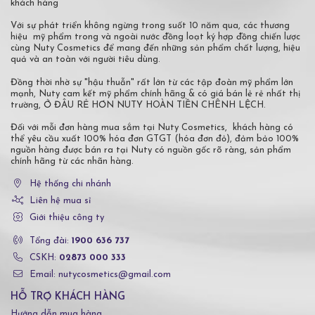
khách hàng
Với sự phát triển không ngừng trong suốt 10 năm qua, các thương
hiệu mỹ phẩm trong và ngoài nước đồng loạt ký hợp đồng chiến lược
cùng Nuty Cosmetics để mang đến những sản phẩm chất lượng, hiệu
quả và an toàn với người tiêu dùng.
Đồng thời nhờ sự "hậu thuẫn" rất lớn từ các tập đoàn mỹ phẩm lớn
mạnh, Nuty cam kết mỹ phẩm chính hãng & có giá bán lẻ rẻ nhất thị
trường, Ở ĐÂU RẺ HƠN NUTY HOÀN TIỀN CHÊNH LỆCH.
Đối với mỗi đơn hàng mua sắm tại Nuty Cosmetics, khách hàng có
thể yêu cầu xuất 100% hóa đơn GTGT (hóa đơn đỏ), đảm bảo 100%
nguồn hàng được bán ra tại Nuty có nguồn gốc rõ ràng, sản phẩm
chính hãng từ các nhãn hàng.
Hệ thống chi nhánh
Liên hệ mua sỉ
Giới thiệu công ty
Tổng đài:
1900 636 737
CSKH:
02873 000 333
Email: nutycosmetics@gmail.com
HỖ TRỢ KHÁCH HÀNG
Hướng dẫn mua hàng