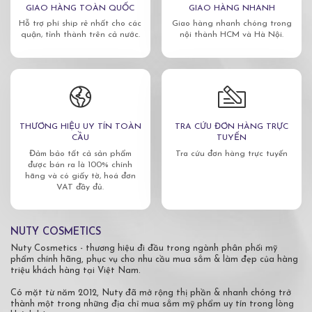
GIAO HÀNG TOÀN QUỐC
GIAO HÀNG NHANH
Hỗ trợ phí ship rẻ nhất cho các
Giao hàng nhanh chóng trong
quận, tỉnh thành trên cả nước.
nội thành HCM và Hà Nội.
THƯƠNG HIỆU UY TÍN TOÀN
TRA CỨU ĐƠN HÀNG TRỰC
CẦU
TUYẾN
Đảm bảo tất cả sản phẩm
Tra cứu đơn hàng trực tuyến
được bán ra là 100% chính
hãng và có giấy tờ, hoá đơn
VAT đầy đủ.
NUTY COSMETICS
Nuty Cosmetics - thương hiệu đi đầu trong ngành phân phối mỹ
phẩm chính hãng, phục vụ cho nhu cầu mua sắm & làm đẹp của hàng
triệu khách hàng tại Việt Nam.
Có mặt từ năm 2012, Nuty đã mở rộng thị phần & nhanh chóng trở
thành một trong những địa chỉ mua sắm mỹ phẩm uy tín trong lòng