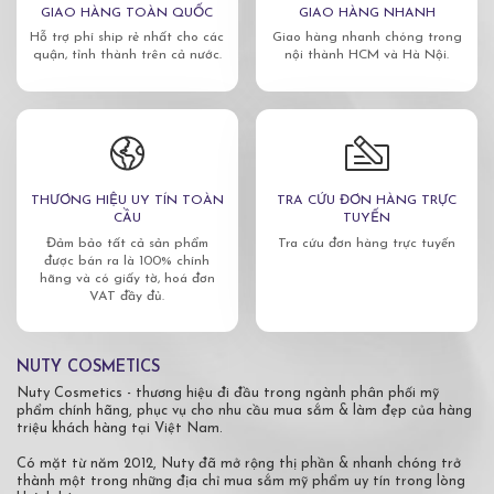
GIAO HÀNG TOÀN QUỐC
GIAO HÀNG NHANH
Hỗ trợ phí ship rẻ nhất cho các
Giao hàng nhanh chóng trong
quận, tỉnh thành trên cả nước.
nội thành HCM và Hà Nội.
THƯƠNG HIỆU UY TÍN TOÀN
TRA CỨU ĐƠN HÀNG TRỰC
CẦU
TUYẾN
Đảm bảo tất cả sản phẩm
Tra cứu đơn hàng trực tuyến
được bán ra là 100% chính
hãng và có giấy tờ, hoá đơn
VAT đầy đủ.
NUTY COSMETICS
Nuty Cosmetics - thương hiệu đi đầu trong ngành phân phối mỹ
phẩm chính hãng, phục vụ cho nhu cầu mua sắm & làm đẹp của hàng
triệu khách hàng tại Việt Nam.
Có mặt từ năm 2012, Nuty đã mở rộng thị phần & nhanh chóng trở
thành một trong những địa chỉ mua sắm mỹ phẩm uy tín trong lòng