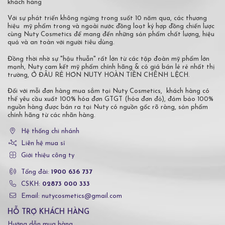
khách hàng
Với sự phát triển không ngừng trong suốt 10 năm qua, các thương
hiệu mỹ phẩm trong và ngoài nước đồng loạt ký hợp đồng chiến lược
cùng Nuty Cosmetics để mang đến những sản phẩm chất lượng, hiệu
quả và an toàn với người tiêu dùng.
Đồng thời nhờ sự "hậu thuẫn" rất lớn từ các tập đoàn mỹ phẩm lớn
mạnh, Nuty cam kết mỹ phẩm chính hãng & có giá bán lẻ rẻ nhất thị
trường, Ở ĐÂU RẺ HƠN NUTY HOÀN TIỀN CHÊNH LỆCH.
Đối với mỗi đơn hàng mua sắm tại Nuty Cosmetics, khách hàng có
thể yêu cầu xuất 100% hóa đơn GTGT (hóa đơn đỏ), đảm bảo 100%
nguồn hàng được bán ra tại Nuty có nguồn gốc rõ ràng, sản phẩm
chính hãng từ các nhãn hàng.
Hệ thống chi nhánh
Liên hệ mua sỉ
Giới thiệu công ty
Tổng đài:
1900 636 737
CSKH:
02873 000 333
Email: nutycosmetics@gmail.com
HỖ TRỢ KHÁCH HÀNG
Hướng dẫn mua hàng