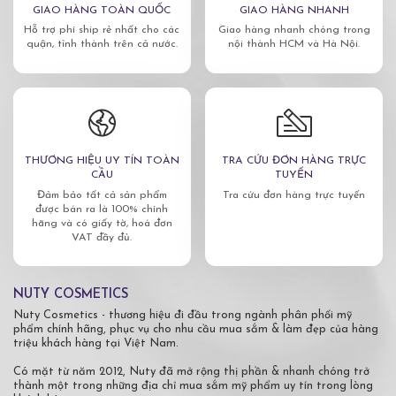
GIAO HÀNG TOÀN QUỐC
GIAO HÀNG NHANH
Hỗ trợ phí ship rẻ nhất cho các
Giao hàng nhanh chóng trong
quận, tỉnh thành trên cả nước.
nội thành HCM và Hà Nội.
THƯƠNG HIỆU UY TÍN TOÀN
TRA CỨU ĐƠN HÀNG TRỰC
CẦU
TUYẾN
Đảm bảo tất cả sản phẩm
Tra cứu đơn hàng trực tuyến
được bán ra là 100% chính
hãng và có giấy tờ, hoá đơn
VAT đầy đủ.
NUTY COSMETICS
Nuty Cosmetics - thương hiệu đi đầu trong ngành phân phối mỹ
phẩm chính hãng, phục vụ cho nhu cầu mua sắm & làm đẹp của hàng
triệu khách hàng tại Việt Nam.
Có mặt từ năm 2012, Nuty đã mở rộng thị phần & nhanh chóng trở
thành một trong những địa chỉ mua sắm mỹ phẩm uy tín trong lòng