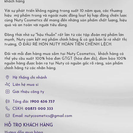
khách hàng
Với sự phát triển không ngừng trong suốt 10 năm qua, các thương
hiệu mỹ phẩm trong và ngoài nước đồng loạt ký hợp đồng chiến lược
cùng Nuty Cosmetics để mang đến những sản phẩm chất lượng, hiệu
quả và an toàn với người tiêu dùng.
Đồng thời nhờ sự "hậu thuẫn" rất lớn từ các tập đoàn mỹ phẩm lớn
mạnh, Nuty cam kết mỹ phẩm chính hãng & có giá bán lẻ rẻ nhất thị
trường, Ở ĐÂU RẺ HƠN NUTY HOÀN TIỀN CHÊNH LỆCH.
Đối với mỗi đơn hàng mua sắm tại Nuty Cosmetics, khách hàng có
thể yêu cầu xuất 100% hóa đơn GTGT (hóa đơn đỏ), đảm bảo 100%
nguồn hàng được bán ra tại Nuty có nguồn gốc rõ ràng, sản phẩm
chính hãng từ các nhãn hàng.
Hệ thống chi nhánh
Liên hệ mua sỉ
Giới thiệu công ty
Tổng đài:
1900 636 737
CSKH:
02873 000 333
Email: nutycosmetics@gmail.com
HỖ TRỢ KHÁCH HÀNG
Hướng dẫn mua hàng