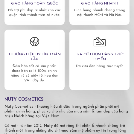
GIAO HÀNG TOÀN QUỐC
GIAO HÀNG NHANH
Hỗ trợ phí ship rẻ nhất cho các
Giao hàng nhanh chóng trong
quận, tỉnh thành trên cả nước.
nội thành HCM và Hà Nội.
THƯƠNG HIỆU UY TÍN TOÀN
TRA CỨU ĐƠN HÀNG TRỰC
CẦU
TUYẾN
Đảm bảo tất cả sản phẩm
Tra cứu đơn hàng trực tuyến
được bán ra là 100% chính
hãng và có giấy tờ, hoá đơn
VAT đầy đủ.
NUTY COSMETICS
Nuty Cosmetics - thương hiệu đi đầu trong ngành phân phối mỹ
phẩm chính hãng, phục vụ cho nhu cầu mua sắm & làm đẹp của hàng
triệu khách hàng tại Việt Nam.
Có mặt từ năm 2012, Nuty đã mở rộng thị phần & nhanh chóng trở
thành một trong những địa chỉ mua sắm mỹ phẩm uy tín trong lòng