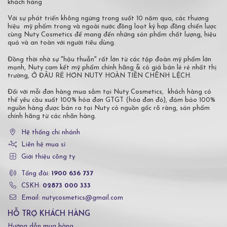
khách hàng
Với sự phát triển không ngừng trong suốt 10 năm qua, các thương
hiệu mỹ phẩm trong và ngoài nước đồng loạt ký hợp đồng chiến lược
cùng Nuty Cosmetics để mang đến những sản phẩm chất lượng, hiệu
quả và an toàn với người tiêu dùng.
Đồng thời nhờ sự "hậu thuẫn" rất lớn từ các tập đoàn mỹ phẩm lớn
mạnh, Nuty cam kết mỹ phẩm chính hãng & có giá bán lẻ rẻ nhất thị
trường, Ở ĐÂU RẺ HƠN NUTY HOÀN TIỀN CHÊNH LỆCH.
Đối với mỗi đơn hàng mua sắm tại Nuty Cosmetics, khách hàng có
thể yêu cầu xuất 100% hóa đơn GTGT (hóa đơn đỏ), đảm bảo 100%
nguồn hàng được bán ra tại Nuty có nguồn gốc rõ ràng, sản phẩm
chính hãng từ các nhãn hàng.
Hệ thống chi nhánh
Liên hệ mua sỉ
Giới thiệu công ty
Tổng đài:
1900 636 737
CSKH:
02873 000 333
Email: nutycosmetics@gmail.com
HỖ TRỢ KHÁCH HÀNG
Hướng dẫn mua hàng