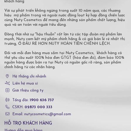
khách hàng
Với sự phát triển không ngừng trong suốt 10 năm qua, các thương
hiệu mỹ phẩm trong và ngoài nước đồng loạt ký hợp đồng chiến lược
cùng Nuty Cosmetics để mang đến những sản phẩm chất lượng, hiệu
quả và an toàn với người tiêu dùng.
Đồng thời nhờ sự "hậu thuẫn" rất lớn từ các tập đoàn mỹ phẩm lớn
mạnh, Nuty cam kết mỹ phẩm chính hãng & có giá bán lẻ rẻ nhất thị
trường, Ở ĐÂU RẺ HƠN NUTY HOÀN TIỀN CHÊNH LỆCH.
Đối với mỗi đơn hàng mua sắm tại Nuty Cosmetics, khách hàng có
thể yêu cầu xuất 100% hóa đơn GTGT (hóa đơn đỏ), đảm bảo 100%
nguồn hàng được bán ra tại Nuty có nguồn gốc rõ ràng, sản phẩm
chính hãng từ các nhãn hàng.
Hệ thống chi nhánh
Liên hệ mua sỉ
Giới thiệu công ty
Tổng đài:
1900 636 737
CSKH:
02873 000 333
Email: nutycosmetics@gmail.com
HỖ TRỢ KHÁCH HÀNG
Hướng dẫn mua hàng