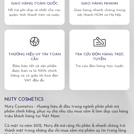
GIAO HÀNG TOÀN QUỐC
GIAO HÀNG NHANH
Hỗ trợ phí ship rẻ nhất cho các
Giao hàng nhanh chóng trong
quận, tỉnh thành trên cả nước.
nội thành HCM và Hà Nội.
THƯƠNG HIỆU UY TÍN TOÀN
TRA CỨU ĐƠN HÀNG TRỰC
CẦU
TUYẾN
Đảm bảo tất cả sản phẩm
Tra cứu đơn hàng trực tuyến
được bán ra là 100% chính
hãng và có giấy tờ, hoá đơn
VAT đầy đủ.
NUTY COSMETICS
Nuty Cosmetics - thương hiệu đi đầu trong ngành phân phối mỹ
phẩm chính hãng, phục vụ cho nhu cầu mua sắm & làm đẹp của hàng
triệu khách hàng tại Việt Nam.
Có mặt từ năm 2012, Nuty đã mở rộng thị phần & nhanh chóng trở
thành một trong những địa chỉ mua sắm mỹ phẩm uy tín trong lòng