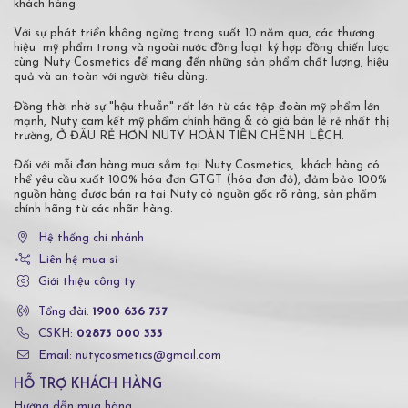
khách hàng
Với sự phát triển không ngừng trong suốt 10 năm qua, các thương
hiệu mỹ phẩm trong và ngoài nước đồng loạt ký hợp đồng chiến lược
cùng Nuty Cosmetics để mang đến những sản phẩm chất lượng, hiệu
quả và an toàn với người tiêu dùng.
Đồng thời nhờ sự "hậu thuẫn" rất lớn từ các tập đoàn mỹ phẩm lớn
mạnh, Nuty cam kết mỹ phẩm chính hãng & có giá bán lẻ rẻ nhất thị
trường, Ở ĐÂU RẺ HƠN NUTY HOÀN TIỀN CHÊNH LỆCH.
Đối với mỗi đơn hàng mua sắm tại Nuty Cosmetics, khách hàng có
thể yêu cầu xuất 100% hóa đơn GTGT (hóa đơn đỏ), đảm bảo 100%
nguồn hàng được bán ra tại Nuty có nguồn gốc rõ ràng, sản phẩm
chính hãng từ các nhãn hàng.
Hệ thống chi nhánh
Liên hệ mua sỉ
Giới thiệu công ty
Tổng đài:
1900 636 737
CSKH:
02873 000 333
Email: nutycosmetics@gmail.com
HỖ TRỢ KHÁCH HÀNG
Hướng dẫn mua hàng