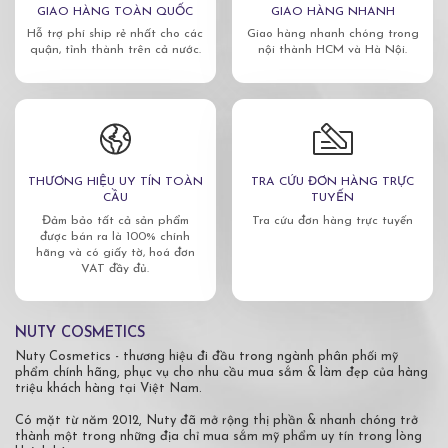
GIAO HÀNG TOÀN QUỐC
GIAO HÀNG NHANH
Hỗ trợ phí ship rẻ nhất cho các
Giao hàng nhanh chóng trong
quận, tỉnh thành trên cả nước.
nội thành HCM và Hà Nội.
THƯƠNG HIỆU UY TÍN TOÀN
TRA CỨU ĐƠN HÀNG TRỰC
CẦU
TUYẾN
Đảm bảo tất cả sản phẩm
Tra cứu đơn hàng trực tuyến
được bán ra là 100% chính
hãng và có giấy tờ, hoá đơn
VAT đầy đủ.
NUTY COSMETICS
Nuty Cosmetics - thương hiệu đi đầu trong ngành phân phối mỹ
phẩm chính hãng, phục vụ cho nhu cầu mua sắm & làm đẹp của hàng
triệu khách hàng tại Việt Nam.
Có mặt từ năm 2012, Nuty đã mở rộng thị phần & nhanh chóng trở
thành một trong những địa chỉ mua sắm mỹ phẩm uy tín trong lòng