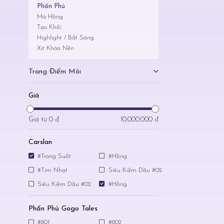
Phấn Phủ
Má Hồng
Tạo Khối
Highlight / Bắt Sáng
Xịt Khóa Nền
Trang Điểm Môi
Giá
Giá từ
0 đ
10.000.000 đ
Carslan
#Trong Suốt
#Hồng
#Tím Nhạt
Siêu Kiềm Dầu #02
Siêu Kiềm Dầu #02
#Hồng
Phấn Phủ Gogo Tales
#801
#802