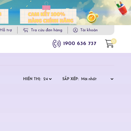
Hỗ trợ
Tra cứu đơn hàng
Tài khoản
0
1900 636 737
HIỂN THỊ:
SẮP XẾP: