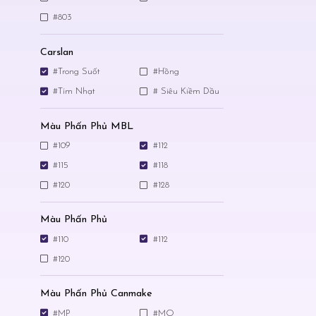
#803
Carslan
#Trong Suốt
#Hồng
#Tím Nhạt
# Siêu Kiềm Dầu
Màu Phấn Phủ MBL
#109
#112
#115
#118
#120
#128
Màu Phấn Phủ
#110
#112
#120
Màu Phấn Phủ Canmake
#MP
#MO