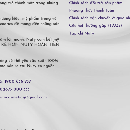
Chính sách đổi trả sản phẩm
óng trở thành một trong những
Phương thức thanh toán
Chính sách vận chuyển & giao n
 thương hiệu mỹ phẩm trong và
osmetics để mang đến những sản
Câu hỏi thường gặp (FAQs)
Tạp chí Nuty
phẩm lớn mạnh, Nuty cam kết mỹ
 Ở ĐÂU RẺ HƠN NUTY HOÀN TIỀN
hàng có thể yêu cầu xuất 100%
c bán ra tại Nuty có nguồn
ài:
1900 636 737
02873 000 333
nutycosmetics@gmail.com