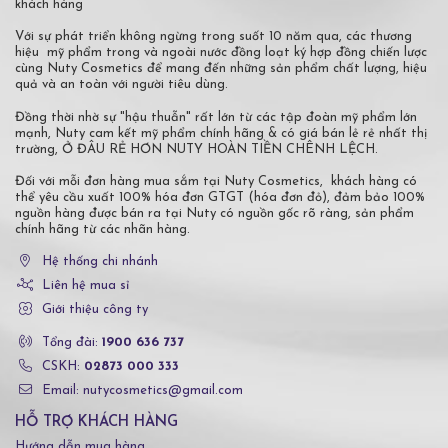
khách hàng
Với sự phát triển không ngừng trong suốt 10 năm qua, các thương
hiệu mỹ phẩm trong và ngoài nước đồng loạt ký hợp đồng chiến lược
cùng Nuty Cosmetics để mang đến những sản phẩm chất lượng, hiệu
quả và an toàn với người tiêu dùng.
Đồng thời nhờ sự "hậu thuẫn" rất lớn từ các tập đoàn mỹ phẩm lớn
mạnh, Nuty cam kết mỹ phẩm chính hãng & có giá bán lẻ rẻ nhất thị
trường, Ở ĐÂU RẺ HƠN NUTY HOÀN TIỀN CHÊNH LỆCH.
Đối với mỗi đơn hàng mua sắm tại Nuty Cosmetics, khách hàng có
thể yêu cầu xuất 100% hóa đơn GTGT (hóa đơn đỏ), đảm bảo 100%
nguồn hàng được bán ra tại Nuty có nguồn gốc rõ ràng, sản phẩm
chính hãng từ các nhãn hàng.
Hệ thống chi nhánh
Liên hệ mua sỉ
Giới thiệu công ty
Tổng đài:
1900 636 737
CSKH:
02873 000 333
Email: nutycosmetics@gmail.com
HỖ TRỢ KHÁCH HÀNG
Hướng dẫn mua hàng