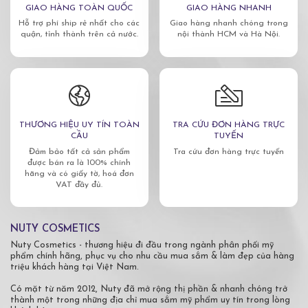
GIAO HÀNG TOÀN QUỐC
GIAO HÀNG NHANH
Hỗ trợ phí ship rẻ nhất cho các
Giao hàng nhanh chóng trong
quận, tỉnh thành trên cả nước.
nội thành HCM và Hà Nội.
THƯƠNG HIỆU UY TÍN TOÀN
TRA CỨU ĐƠN HÀNG TRỰC
CẦU
TUYẾN
Đảm bảo tất cả sản phẩm
Tra cứu đơn hàng trực tuyến
được bán ra là 100% chính
hãng và có giấy tờ, hoá đơn
VAT đầy đủ.
NUTY COSMETICS
Nuty Cosmetics - thương hiệu đi đầu trong ngành phân phối mỹ
phẩm chính hãng, phục vụ cho nhu cầu mua sắm & làm đẹp của hàng
triệu khách hàng tại Việt Nam.
Có mặt từ năm 2012, Nuty đã mở rộng thị phần & nhanh chóng trở
thành một trong những địa chỉ mua sắm mỹ phẩm uy tín trong lòng