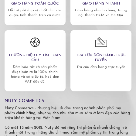
GIAO HÀNG TOÀN QUỐC
GIAO HÀNG NHANH
Hỗ trợ phí ship rẻ nhất cho các
Giao hàng nhanh chóng trong
quận, tỉnh thành trên cả nước.
nội thành HCM và Hà Nội.
THƯƠNG HIỆU UY TÍN TOÀN
TRA CỨU ĐƠN HÀNG TRỰC
CẦU
TUYẾN
Đảm bảo tất cả sản phẩm
Tra cứu đơn hàng trực tuyến
được bán ra là 100% chính
hãng và có giấy tờ, hoá đơn
VAT đầy đủ.
NUTY COSMETICS
Nuty Cosmetics - thương hiệu đi đầu trong ngành phân phối mỹ
phẩm chính hãng, phục vụ cho nhu cầu mua sắm & làm đẹp của hàng
triệu khách hàng tại Việt Nam.
Có mặt từ năm 2012, Nuty đã mở rộng thị phần & nhanh chóng trở
thành một trong những địa chỉ mua sắm mỹ phẩm uy tín trong lòng