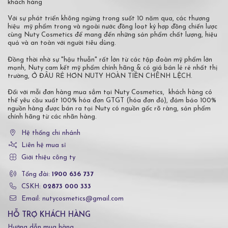
khách hàng
Với sự phát triển không ngừng trong suốt 10 năm qua, các thương
hiệu mỹ phẩm trong và ngoài nước đồng loạt ký hợp đồng chiến lược
cùng Nuty Cosmetics để mang đến những sản phẩm chất lượng, hiệu
quả và an toàn với người tiêu dùng.
Đồng thời nhờ sự "hậu thuẫn" rất lớn từ các tập đoàn mỹ phẩm lớn
mạnh, Nuty cam kết mỹ phẩm chính hãng & có giá bán lẻ rẻ nhất thị
trường, Ở ĐÂU RẺ HƠN NUTY HOÀN TIỀN CHÊNH LỆCH.
Đối với mỗi đơn hàng mua sắm tại Nuty Cosmetics, khách hàng có
thể yêu cầu xuất 100% hóa đơn GTGT (hóa đơn đỏ), đảm bảo 100%
nguồn hàng được bán ra tại Nuty có nguồn gốc rõ ràng, sản phẩm
chính hãng từ các nhãn hàng.
Hệ thống chi nhánh
Liên hệ mua sỉ
Giới thiệu công ty
Tổng đài:
1900 636 737
CSKH:
02873 000 333
Email: nutycosmetics@gmail.com
HỖ TRỢ KHÁCH HÀNG
Hướng dẫn mua hàng