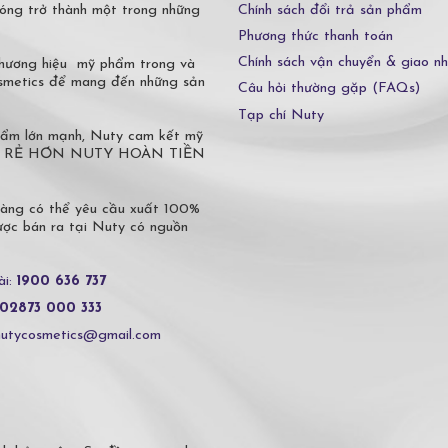
Chính sách đổi trả sản phẩm
óng trở thành một trong những
Phương thức thanh toán
Chính sách vận chuyển & giao n
 thương hiệu mỹ phẩm trong và
osmetics để mang đến những sản
Câu hỏi thường gặp (FAQs)
Tạp chí Nuty
phẩm lớn mạnh, Nuty cam kết mỹ
 Ở ĐÂU RẺ HƠN NUTY HOÀN TIỀN
hàng có thể yêu cầu xuất 100%
c bán ra tại Nuty có nguồn
ài:
1900 636 737
02873 000 333
nutycosmetics@gmail.com