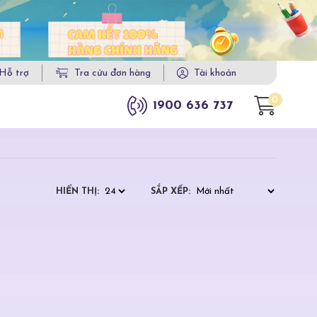
Hỗ trợ
Tra cứu đơn hàng
Tài khoản
0
1900 636 737
HIỂN THỊ:
SẮP XẾP: