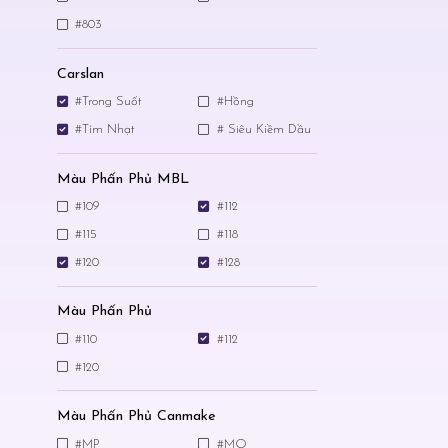
#803
Carslan
#Trong Suốt
#Hồng
#Tím Nhạt
# Siêu Kiềm Dầu
Màu Phấn Phủ MBL
#109
#112
#115
#118
#120
#128
Màu Phấn Phủ
#110
#112
#120
Màu Phấn Phủ Canmake
#MP
#MO