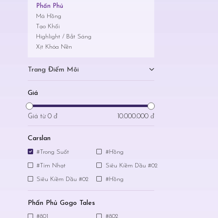
Phấn Phủ
Má Hồng
Tạo Khối
Highlight / Bắt Sáng
Xịt Khóa Nền
Trang Điểm Môi
Giá
Giá từ
0 đ
10.000.000 đ
Carslan
#Trong Suốt
#Hồng
#Tím Nhạt
Siêu Kiềm Dầu #02
Siêu Kiềm Dầu #02
#Hồng
Phấn Phủ Gogo Tales
#801
#802