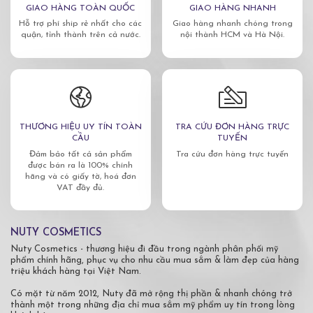
GIAO HÀNG TOÀN QUỐC
GIAO HÀNG NHANH
Hỗ trợ phí ship rẻ nhất cho các
Giao hàng nhanh chóng trong
quận, tỉnh thành trên cả nước.
nội thành HCM và Hà Nội.
THƯƠNG HIỆU UY TÍN TOÀN
TRA CỨU ĐƠN HÀNG TRỰC
CẦU
TUYẾN
Đảm bảo tất cả sản phẩm
Tra cứu đơn hàng trực tuyến
được bán ra là 100% chính
hãng và có giấy tờ, hoá đơn
VAT đầy đủ.
NUTY COSMETICS
Nuty Cosmetics - thương hiệu đi đầu trong ngành phân phối mỹ
phẩm chính hãng, phục vụ cho nhu cầu mua sắm & làm đẹp của hàng
triệu khách hàng tại Việt Nam.
Có mặt từ năm 2012, Nuty đã mở rộng thị phần & nhanh chóng trở
thành một trong những địa chỉ mua sắm mỹ phẩm uy tín trong lòng