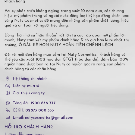
khách hàng
Với sự phát triển không ngừng trong suốt 10 năm qua, các thương
hiệu mỹ phẩm trong và ngoài nước đồng loạt ký hợp đồng chiến lược
cùng Nuty Cosmetics để mang đến những sản phẩm chất lượng, hiệu
quả và an toàn với người tiêu dùng.
Đồng thời nhờ sự "hậu thuẫn" rất lớn từ các tập đoàn mỹ phẩm lớn
mạnh, Nuty cam kết mỹ phẩm chính hãng & có giá bán lẻ rẻ nhất thị
trường, Ở ĐÂU RẺ HƠN NUTY HOÀN TIỀN CHÊNH LỆCH.
Đối với mỗi đơn hàng mua sắm tại Nuty Cosmetics, khách hàng có
thể yêu cầu xuất 100% hóa đơn GTGT (hóa đơn đỏ), đảm bảo 100%
nguồn hàng được bán ra tại Nuty có nguồn gốc rõ ràng, sản phẩm
chính hãng từ các nhãn hàng.
Hệ thống chi nhánh
Liên hệ mua sỉ
Giới thiệu công ty
Tổng đài:
1900 636 737
CSKH:
02873 000 333
Email: nutycosmetics@gmail.com
HỖ TRỢ KHÁCH HÀNG
Hướng dẫn mua hàng