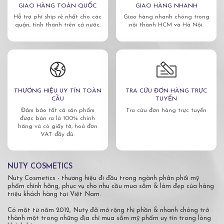
GIAO HÀNG TOÀN QUỐC
GIAO HÀNG NHANH
Hỗ trợ phí ship rẻ nhất cho các
Giao hàng nhanh chóng trong
quận, tỉnh thành trên cả nước.
nội thành HCM và Hà Nội.
THƯƠNG HIỆU UY TÍN TOÀN
TRA CỨU ĐƠN HÀNG TRỰC
CẦU
TUYẾN
Đảm bảo tất cả sản phẩm
Tra cứu đơn hàng trực tuyến
được bán ra là 100% chính
hãng và có giấy tờ, hoá đơn
VAT đầy đủ.
NUTY COSMETICS
Nuty Cosmetics - thương hiệu đi đầu trong ngành phân phối mỹ
phẩm chính hãng, phục vụ cho nhu cầu mua sắm & làm đẹp của hàng
triệu khách hàng tại Việt Nam.
Có mặt từ năm 2012, Nuty đã mở rộng thị phần & nhanh chóng trở
thành một trong những địa chỉ mua sắm mỹ phẩm uy tín trong lòng