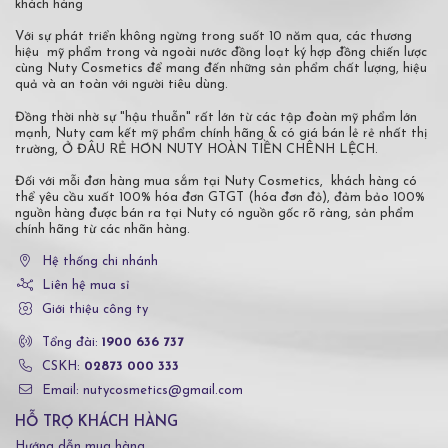
khách hàng
Với sự phát triển không ngừng trong suốt 10 năm qua, các thương
hiệu mỹ phẩm trong và ngoài nước đồng loạt ký hợp đồng chiến lược
cùng Nuty Cosmetics để mang đến những sản phẩm chất lượng, hiệu
quả và an toàn với người tiêu dùng.
Đồng thời nhờ sự "hậu thuẫn" rất lớn từ các tập đoàn mỹ phẩm lớn
mạnh, Nuty cam kết mỹ phẩm chính hãng & có giá bán lẻ rẻ nhất thị
trường, Ở ĐÂU RẺ HƠN NUTY HOÀN TIỀN CHÊNH LỆCH.
Đối với mỗi đơn hàng mua sắm tại Nuty Cosmetics, khách hàng có
thể yêu cầu xuất 100% hóa đơn GTGT (hóa đơn đỏ), đảm bảo 100%
nguồn hàng được bán ra tại Nuty có nguồn gốc rõ ràng, sản phẩm
chính hãng từ các nhãn hàng.
Hệ thống chi nhánh
Liên hệ mua sỉ
Giới thiệu công ty
Tổng đài:
1900 636 737
CSKH:
02873 000 333
Email: nutycosmetics@gmail.com
HỖ TRỢ KHÁCH HÀNG
Hướng dẫn mua hàng