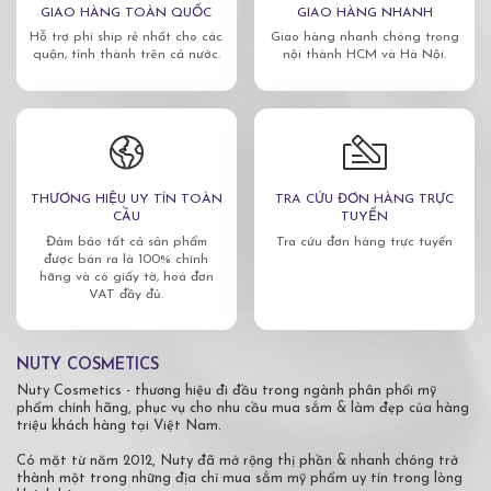
GIAO HÀNG TOÀN QUỐC
GIAO HÀNG NHANH
Hỗ trợ phí ship rẻ nhất cho các
Giao hàng nhanh chóng trong
quận, tỉnh thành trên cả nước.
nội thành HCM và Hà Nội.
THƯƠNG HIỆU UY TÍN TOÀN
TRA CỨU ĐƠN HÀNG TRỰC
CẦU
TUYẾN
Đảm bảo tất cả sản phẩm
Tra cứu đơn hàng trực tuyến
được bán ra là 100% chính
hãng và có giấy tờ, hoá đơn
VAT đầy đủ.
NUTY COSMETICS
Nuty Cosmetics - thương hiệu đi đầu trong ngành phân phối mỹ
phẩm chính hãng, phục vụ cho nhu cầu mua sắm & làm đẹp của hàng
triệu khách hàng tại Việt Nam.
Có mặt từ năm 2012, Nuty đã mở rộng thị phần & nhanh chóng trở
thành một trong những địa chỉ mua sắm mỹ phẩm uy tín trong lòng