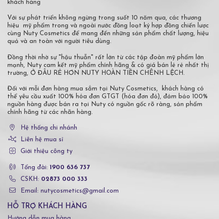
khách hàng
Với sự phát triển không ngừng trong suốt 10 năm qua, các thương
hiệu mỹ phẩm trong và ngoài nước đồng loạt ký hợp đồng chiến lược
cùng Nuty Cosmetics để mang đến những sản phẩm chất lượng, hiệu
quả và an toàn với người tiêu dùng.
Đồng thời nhờ sự "hậu thuẫn" rất lớn từ các tập đoàn mỹ phẩm lớn
mạnh, Nuty cam kết mỹ phẩm chính hãng & có giá bán lẻ rẻ nhất thị
trường, Ở ĐÂU RẺ HƠN NUTY HOÀN TIỀN CHÊNH LỆCH.
Đối với mỗi đơn hàng mua sắm tại Nuty Cosmetics, khách hàng có
thể yêu cầu xuất 100% hóa đơn GTGT (hóa đơn đỏ), đảm bảo 100%
nguồn hàng được bán ra tại Nuty có nguồn gốc rõ ràng, sản phẩm
chính hãng từ các nhãn hàng.
Hệ thống chi nhánh
Liên hệ mua sỉ
Giới thiệu công ty
Tổng đài:
1900 636 737
CSKH:
02873 000 333
Email: nutycosmetics@gmail.com
HỖ TRỢ KHÁCH HÀNG
Hướng dẫn mua hàng