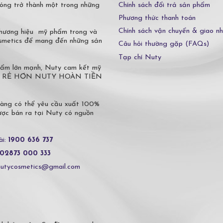
Chính sách đổi trả sản phẩm
óng trở thành một trong những
Phương thức thanh toán
Chính sách vận chuyển & giao n
 thương hiệu mỹ phẩm trong và
osmetics để mang đến những sản
Câu hỏi thường gặp (FAQs)
Tạp chí Nuty
phẩm lớn mạnh, Nuty cam kết mỹ
 Ở ĐÂU RẺ HƠN NUTY HOÀN TIỀN
hàng có thể yêu cầu xuất 100%
c bán ra tại Nuty có nguồn
ài:
1900 636 737
02873 000 333
nutycosmetics@gmail.com