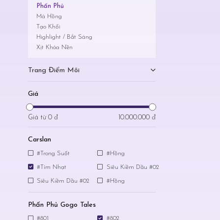
Phấn Phủ
Má Hồng
Tạo Khối
Highlight / Bắt Sáng
Xịt Khóa Nền
Trang Điểm Môi
Giá
Giá từ
0 đ
10.000.000 đ
Carslan
#Trong Suốt
#Hồng
#Tím Nhạt
Siêu Kiềm Dầu #02
Siêu Kiềm Dầu #02
#Hồng
Phấn Phủ Gogo Tales
#801
#802