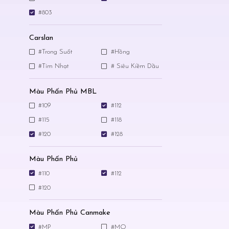
#803
Carslan
#Trong Suốt
#Hồng
#Tím Nhạt
# Siêu Kiềm Dầu
Màu Phấn Phủ MBL
#109
#112
#115
#118
#120
#128
Màu Phấn Phủ
#110
#112
#120
Màu Phấn Phủ Canmake
#MP
#MO