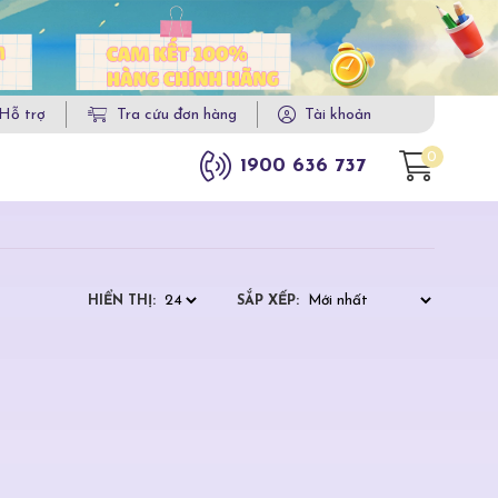
Hỗ trợ
Tra cứu đơn hàng
Tài khoản
0
1900 636 737
HIỂN THỊ:
SẮP XẾP: