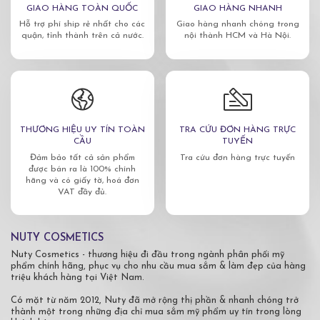
GIAO HÀNG TOÀN QUỐC
GIAO HÀNG NHANH
Hỗ trợ phí ship rẻ nhất cho các
Giao hàng nhanh chóng trong
quận, tỉnh thành trên cả nước.
nội thành HCM và Hà Nội.
THƯƠNG HIỆU UY TÍN TOÀN
TRA CỨU ĐƠN HÀNG TRỰC
CẦU
TUYẾN
Đảm bảo tất cả sản phẩm
Tra cứu đơn hàng trực tuyến
được bán ra là 100% chính
hãng và có giấy tờ, hoá đơn
VAT đầy đủ.
NUTY COSMETICS
Nuty Cosmetics - thương hiệu đi đầu trong ngành phân phối mỹ
phẩm chính hãng, phục vụ cho nhu cầu mua sắm & làm đẹp của hàng
triệu khách hàng tại Việt Nam.
Có mặt từ năm 2012, Nuty đã mở rộng thị phần & nhanh chóng trở
thành một trong những địa chỉ mua sắm mỹ phẩm uy tín trong lòng