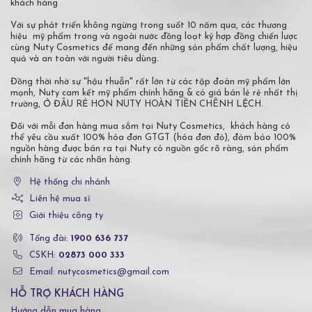
khách hàng
Với sự phát triển không ngừng trong suốt 10 năm qua, các thương
hiệu mỹ phẩm trong và ngoài nước đồng loạt ký hợp đồng chiến lược
cùng Nuty Cosmetics để mang đến những sản phẩm chất lượng, hiệu
quả và an toàn với người tiêu dùng.
Đồng thời nhờ sự "hậu thuẫn" rất lớn từ các tập đoàn mỹ phẩm lớn
mạnh, Nuty cam kết mỹ phẩm chính hãng & có giá bán lẻ rẻ nhất thị
trường, Ở ĐÂU RẺ HƠN NUTY HOÀN TIỀN CHÊNH LỆCH.
Đối với mỗi đơn hàng mua sắm tại Nuty Cosmetics, khách hàng có
thể yêu cầu xuất 100% hóa đơn GTGT (hóa đơn đỏ), đảm bảo 100%
nguồn hàng được bán ra tại Nuty có nguồn gốc rõ ràng, sản phẩm
chính hãng từ các nhãn hàng.
Hệ thống chi nhánh
Liên hệ mua sỉ
Giới thiệu công ty
Tổng đài:
1900 636 737
CSKH:
02873 000 333
Email: nutycosmetics@gmail.com
HỖ TRỢ KHÁCH HÀNG
Hướng dẫn mua hàng